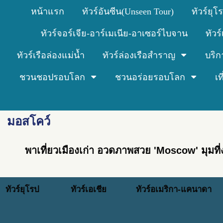
หน้าแรก
ทัวร์อันซีน(Unseen Tour)
ทัวร์ยุโ
ทัวร์จอร์เจีย-อาร์เมเนีย-อาเซอร์ไบจาน
ทัวร
ทัวร์เรือล่องแม่น้ำ
ทัวร์ล่องเรือสำราญ
บริก
ชวนชอปรอบโลก
ชวนอร่อยรอบโลก
เ
มอสโคว์
พาเที่ยวเมืองเก่า อวดภาพสวย 'Moscow' มุมที
ทัวร์ยุโรป
ทัวร์เอเชีย
ทัวร์อเมริกา-แคนาดา