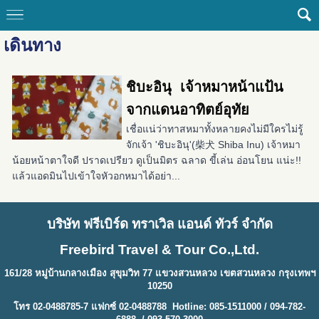
เดินทาง
ชิบะอินุ เจ้าหมาหน้าแป้น
จากแดนอาทิตย์อุทัย
เชื่อแน่ว่าทาสหมาทั้งหลายคงไม่มีใครไม่รู้
จักเจ้า 'ชิบะอินุ'(柴犬 Shiba Inu) เจ้าหมา
น้อยหน้าตาใจดี ปราดเปรียว ดูเป็นมิตร ฉลาด ขี้เล่น อ่อนโยน แน่ะ!!
แล้วแอดมินไปเข้าใจหัวอกหมาได้อย่า...
บริษัท ฟรีเบิร์ด ทราเวิล แอนด์ ทัวร์ จำกัด
Freebird Travel & Tour Co.,Ltd.
161/28 หมู่บ้านกลางเมือง สุขุมวิท 77 แขวงสวนหลวง เขตสวนหลวง กรุงเทพฯ
10250
โทร 02-0488785-7 แฟกซ์ 02-0488788 Hotline: 085-1511000 / 094-782-