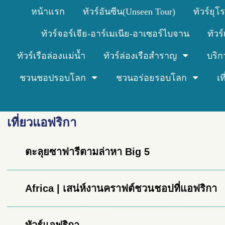
หน้าแรก
ทัวร์อันซีน(Unseen Tour)
ทัวร์ยุโ
ทัวร์จอร์เจีย-อาร์เมเนีย-อาเซอร์ไบจาน
ทัวร
ทัวร์เรือล่องแม่น้ำ
ทัวร์ล่องเรือสำราญ
บริก
ชวนชอปรอบโลก
ชวนอร่อยรอบโลก
เ
เที่ยวแอฟริกา
ตะลุยซาฟารีตามล่าหา Big 5
Africa | เสน่ห์งานคราฟต์ชวนชอปที่แอฟริกา