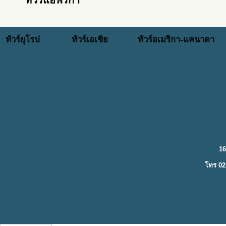
ทัวร์แอฟริกา
ทัวร์ยุโรป
ทัวร์เอเชีย
ทัวร์อเมริกา-แคนาดา
16
โทร 02