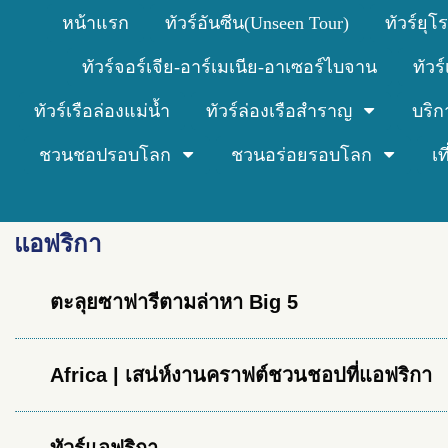
หน้าแรก
ทัวร์อันซีน(Unseen Tour)
ทัวร์ยุโ
ทัวร์จอร์เจีย-อาร์เมเนีย-อาเซอร์ไบจาน
ทัวร
ทัวร์เรือล่องแม่น้ำ
ทัวร์ล่องเรือสำราญ
บริก
ชวนชอปรอบโลก
ชวนอร่อยรอบโลก
เ
แอฟริกา
ตะลุยซาฟารีตามล่าหา Big 5
Africa | เสน่ห์งานคราฟต์ชวนชอปที่แอฟริกา