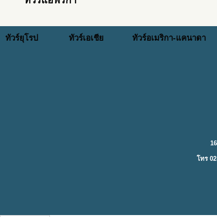
ทัวร์แอฟริกา
ทัวร์ยุโรป
ทัวร์เอเชีย
ทัวร์อเมริกา-แคนาดา
16
โทร 02