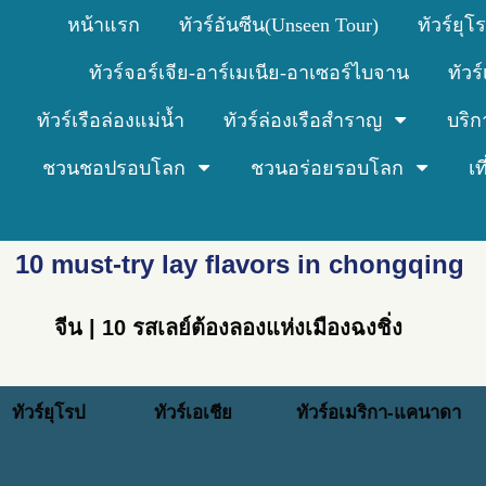
หน้าแรก
ทัวร์อันซีน(Unseen Tour)
ทัวร์ยุโ
ทัวร์จอร์เจีย-อาร์เมเนีย-อาเซอร์ไบจาน
ทัวร
ทัวร์เรือล่องแม่น้ำ
ทัวร์ล่องเรือสำราญ
บริก
ชวนชอปรอบโลก
ชวนอร่อยรอบโลก
เ
10 must-try lay flavors in chongqing
จีน | 10 รสเลย์ต้องลองแห่งเมืองฉงชิ่ง
ทัวร์ยุโรป
ทัวร์เอเชีย
ทัวร์อเมริกา-แคนาดา