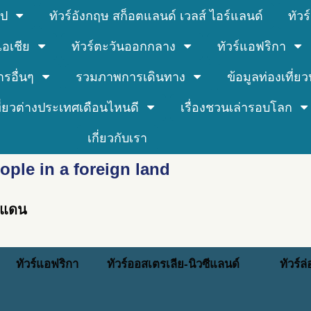
รป
ทัวร์อังกฤษ สก็อตแลนด์ เวลส์ ไอร์แลนด์
ทัว
์เอเชีย
ทัวร์ตะวันออกกลาง
ทัวร์แอฟริกา
ารอื่นๆ
รวมภาพการเดินทาง
ข้อมูลท่องเที่ยวน
ที่ยวต่างประเทศเดือนไหนดี
เรื่องชวนเล่ารอบโลก
เกี่ยวกับเรา
ople in a foreign land
างแดน
ทัวร์แอฟริกา
ทัวร์ออสเตรเลีย-นิวซีแลนด์
ทัวร์ล