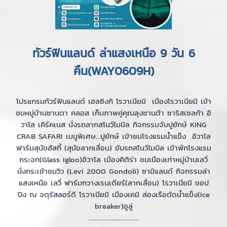
ทัวร์ฟินแลนด์ ล่าแสงเหนือ 9 วัน 6
คืน(WAY0609H)
โปรแกรมทัวร์ฟินแลนด์ เฮลซิงกิ โรวาเนียมิ เมืองโรวาเนียมิ เข้า
ชมหมู่บ้านซานตา คลอส เก็บภาพคู่คุณลุงซานต้า ซาริสเซลก้า อิ
วาโล เคิร์คเนส นั่งรถลากสโนว์โมบิล กิจกรรมจับปูยักษ์ KING
CRAB SAFARI เมนูพิเศษ...ปูยักษ์ เข้าชมโรงแรมน้ำแข็ง อิวาโล
ฟาร์มสุนัขฮัสกี้ (สุนัขลากเลื่อน) ขับรถสโนว์โมบิล เข้าพักโรงแรม
กระจก(Glass Igloo)อิวาโล เมืองคิติร่า ชมเมืองเก่าหมู่บ้านเลวี่
นั่งกระเช้าชมวิว (Levi 2000 Gondoli) ซามิแลนด์ กิจกรรมล่า
แสงเหนือ เลวี่ ฟาร์มกวางเรนเดียร์(ลากเลื่อน) โรวาเนียมิ ชอป
ปิง ณ จตุรัสลอร์ดี โรวาเนียมิ เมืองเคมิ ล่องเรือตัดน้ำแข็ง(Ice
breaker)อูลู่
.................................