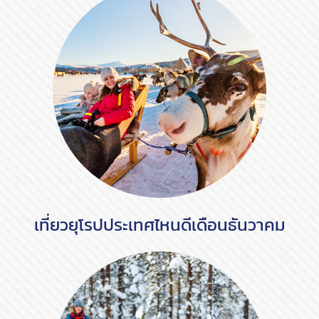
เที่ยวยุโรปประเทศไหนดีเดือนธันวาคม