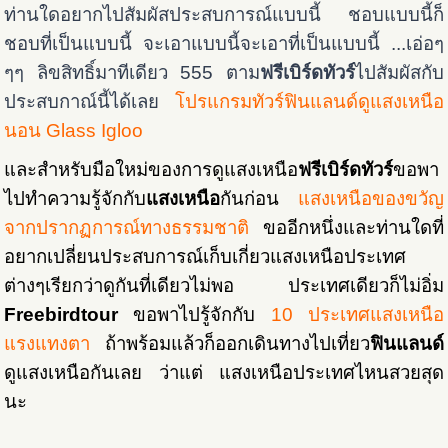
ท่านใดอยากไปสัมผัสประสบการณ์แบบนี้ ชอบแบบนี้ก็
ชอบที่เป็นแบบนี้ จะเอาแบบนี้จะเอาที่เป็นแบบนี้ ...เอ่อๆ
ๆๆ ลิขสิทธิ์มาทีเดียว 555 ตาม
ฟรีเบิร์ดทัวร์
ไปสัมผัสกับ
ประสบกาณ์นี้ได้เลย
โปรแกรมทัวร์ฟินแลนด์ดูแสงเหนือ
นอน Glass Igloo
และสำหรับมือใหม่ของการดูแสงเหนือ
ฟรีเบิร์ดทัวร์
ขอพา
ไปทำความรู้จักกับ
แสงเหนือ
กันก่อน
แสงเหนือของขวัญ
จากปรากฏการณ์ทางธรรมชาติ
ขออีกหนึ่งและท่านใดที่
อยากเปลี่ยนประสบการณ์เก็บเกี่ยวแสงเหนือประเทศ
ต่างๆเรียกว่าดูกันที่เดียวไม่พอ ประเทศเดียวก็ไม่อิ่ม
Freebirdtour
ขอพาไปรู้จักกับ
10 ประเทศแสงเหนือ
แรงแทงตา
ถ้าพร้อมแล้วก็ออกเดินทางไปเที่ยว
ฟินแลนด์
ดูแสงเหนือกันเลย ว่าแต่ แสงเหนือประเทศไหนสวยสุด
นะ