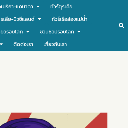
์อเมริกา-แคนาดา
ทัวร์ตุรเคีย
รเลีย-นิวซีแลนด์
ทัวร์เรือล่องแม่น้ำ
ี่ยวรอบโลก
ชวนชอปรอบโลก
ติดต่อเรา
เกี่ยวกับเรา