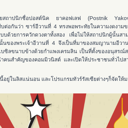
บโดยสถาปนิกชื่อปอสต์นิค ยาคอฟเลฟ (Postnik Yak
าสืบต่อกันว่า ซาร์อีวานที่ 4 ทรงพอพระทัยในความงดงามขอ
บด้วยการควักดวงตาทั้งสอง เพื่อไม่ให้สถาปนิกผู้นั้นสามาร
ั้นของพระเจ้าอีวานที่ 4 จึงเป็นที่มาของสมญานามอีวาน
เบซิลขนาบข้างด้วยกำแพงเครมลิน เป็นที่ตั้งของอนุสรณ์สถ
ผู้นำคนสำคัญของคอมมิวนิสต์ และเปิดให้ประชาชนทั่วไปส
่นี้อยู่ในลิสแน่นอน และโปรแกรมทัวร์รัสเซียต่างๆก็จัดให้มาท