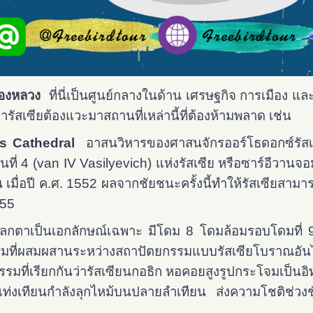
ืองหลวง
ที่นี่เป็นศูนย์กลางในด้าน เศรษฐกิจ การเมือง และท
รัสเซียต้องแวะมาสถานที่เหล่านี้ที่ต้องห้ามพลาด เช่น
l’s Cathedral
อาสนวิหารของศาสนจักรออร์โธดอกซ์รัสเซีย 
นที่ 4 (van IV Vasilyevich) แห่งรัสเซีย หรือซาร์อีวา
เมื่อปี ค.ศ. 1552 ผลจากชัยชนะครั้งนี้ทำให้รัสเซียสามาร
555
ลกตาเป็นเอกลักษณ์เฉพาะ มีโดม 8 โดมล้อมรอบโดมที่ 9 ท
มที่ผสมผสานระหว่างสถาปัตยกรรมแบบรัสเซียโบราณอันได
มที่เรียกกันว่ารัสเซียนกอธิก หอคอยสูงรูปกระโจมเป็นอิท
่งเทียนกำลังลุกไหม้บนปลายลำเทียน ส่งความโชติช่วงชั