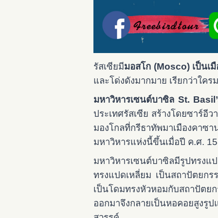
รัสเซียมี
มอสโก (Mosco) เป็นเม
และโด่งดังมากมาย เรียกว่าใครมา
มหาวิหารเซนต์บาซิล St. Basi
ประเทศรัสเซีย สร้างโดยซาร์อีวา
มองโกลที่กรีธาทัพมาเมืองคาซาน 
มหาวิหารแห่งนี้ขึ้นเมื่อปี ค.ศ. 1
มหาวิหารเซนต์บาซิลมีรูปทรงแป
ทรงแปดเหลี่ยม เป็นสถาปัตยกรร
เป็นโดมทรงหัวหอมกับสถาปัตยกรร
ออกมาจึงกลายเป็นหอคอยสูงรูปแท
สวรรค์