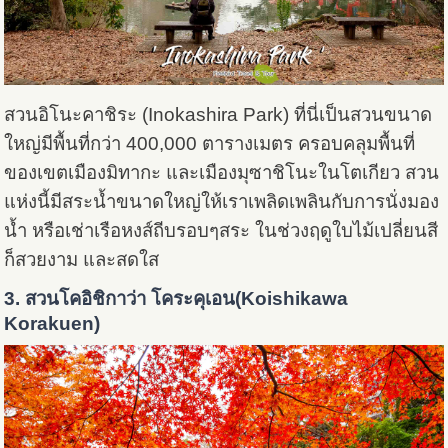
สวนอิโนะคาชิระ (Inokashira Park) ที่นี่เป็นสวนขนาด
ใหญ่มีพื้นที่กว่า 400,000 ตารางเมตร ครอบคลุมพื้นที่
ของเขตเมืองมิทากะ และเมืองมุซาชิโนะในโตเกียว สวน
แห่งนี้มีสระน้ำขนาดใหญ่ให้เราเพลิดเพลินกับการนั่งมอง
น้ำ หรือเช่าเรือหงส์ถีบรอบๆสระ ในช่วงฤดูใบไม้เปลี่ยนสี
ก็สวยงาม และสดใส
3. สวนโคอิชิกาว่า โคระคุเอน(Koishikawa
Korakuen)