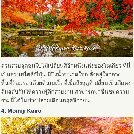
สวนสวยจุดชมใบไม้เปลี่ยนสีอีกหนึ่งแห่งของโตเกียว ที่นี่
เป็นสวนสไตล์ญี่ปุ่น มีบึงน้ำขนาดใหญ่ตั้งอยู่ใจกลาง
พื้นที่ล้อมรอบด้วยต้นเมเปิ้ลที่เมื่อถึงฤดูที่เปลี่ยนเป็นสีแดง
ส้มสลับกันให้ความรู้สึกสวยงาม สามารถมาชื่นชมความ
งามนี้ได้ในช่วงปลายเดือนพฤศจิกายน
4. Momiji Kairo