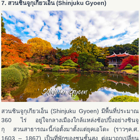
7. สวนชินจูกุเกียวเอ็น (Shinjuku Gyoen)
สวนชินจูกุเกียวเอ็น (Shinjuku Gyoen)
มีพื้นที่ประมาณ
360 ไร่ อยู่ใจกลางเมืองใกล้แหล่งช้อปปิ้งอย่างชินจู
กุ สวนสาธารณะนี้ก่อตั้งมาตั้งแต่ยุคเอโดะ (ราวๆค.ศ.
1603 – 1867) เป็นที่พักของชนชั้นสูง ต่อมาถูกเปลี่ยน