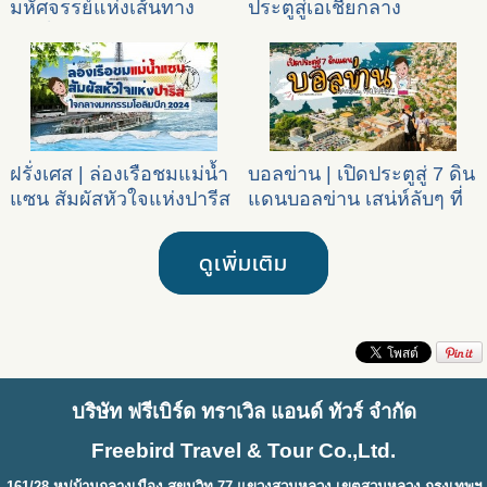
มหัศจรรย์แห่งเส้นทาง
ประตูสู่เอเชียกลาง
สายไหม
ฝรั่งเศส | ล่องเรือชมแม่น้ำ
บอลข่าน | เปิดประตูสู่ 7 ดิน
แซน สัมผัสหัวใจแห่งปารีส
แดนบอลข่าน เสน่ห์ลับๆ ที่
ใจกลางมหกรรมโอลิมปิก
น่าไปเยือน
2024
ดูเพิ่มเติม
บริษัท ฟรีเบิร์ด ทราเวิล แอนด์ ทัวร์ จำกัด
Freebird Travel & Tour Co.,Ltd.
161/28 หมู่บ้านกลางเมือง สุขุมวิท 77 แขวงสวนหลวง เขตสวนหลวง กรุงเทพฯ