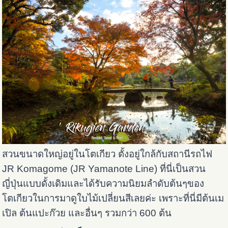
สวนขนาดใหญ่อยู่ในโตเกียว ตั้งอยู่ใกล้กับสถานีรถไฟ
JR Komagome (JR Yamanote Line) ที่นี่เป็นสวน
ญี่ปุ่นแบบดั้งเดิมและได้รับความนิยมลำดับต้นๆของ
โตเกียวในการมาดูใบไม้เปลี่ยนสีเลยค่ะ เพราะที่นี่มีต้นเม
เปิล ต้นแปะก๊วย และอื่นๆ รวมกว่า 600 ต้น