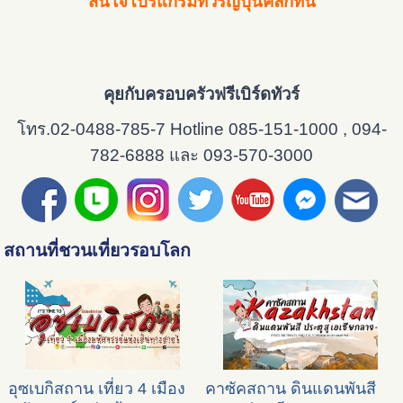
สนใจโปรแกรมทัวร์ญี่ปุ่นคลิกที่นี่
คุยกับครอบครัวฟรีเบิร์ดทัวร์
โทร.02-0488-785-7 Hotline 085-151-1000 , 094-
782-6888 และ 093-570-3000
สถานที่ชวนเที่ยวรอบโลก
อุซเบกิสถาน เที่ยว 4 เมือง
คาซัคสถาน ดินแดนพันสี