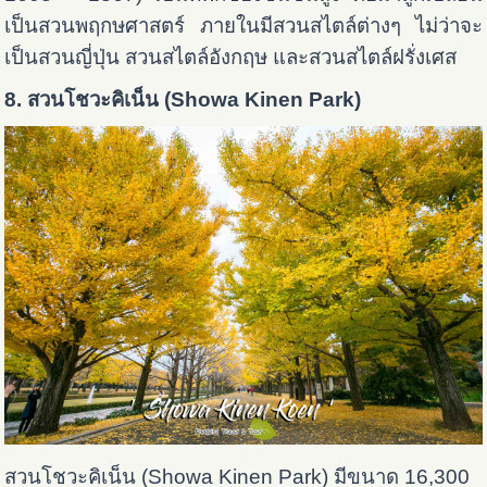
เป็นสวนพฤกษศาสตร์ ภายในมีสวนสไตล์ต่างๆ ไม่ว่าจะ
เป็นสวนญี่ปุ่น สวนสไตล์อังกฤษ และสวนสไตล์ฝรั่งเศส
8. สวนโชวะคิเน็น (Showa Kinen Park)
สวนโชวะคิเน็น (Showa Kinen Park) มีขนาด 16,300