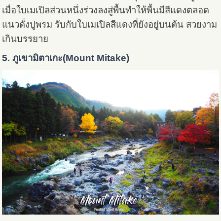
เมื่อใบเมเปิลส่วนหนึ่งร่วงลงสู่พื้นทำให้พื้นมีสีแดงตลอด
แนวดั่งปูพรม รับกับใบเมเปิลสีแดงที่ยังอยู่บนต้น สวยงาม
เกินบรรยาย
5. ภูเขามิตาเกะ(Mount Mitake)