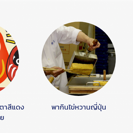
กตาสีแดง
พากินไข่หวานญี่ปุ่น
าย