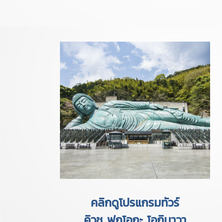
คลิกดูโปรแกรมทัวร์
คิวชู ฟุกุโอกะ โอกินาวา