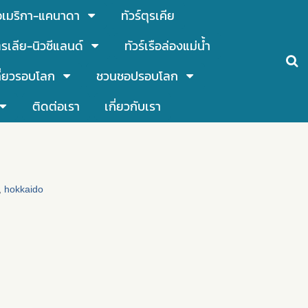
์อเมริกา-แคนาดา
ทัวร์ตุรเคีย
รเลีย-นิวซีแลนด์
ทัวร์เรือล่องแม่น้ำ
ี่ยวรอบโลก
ชวนชอปรอบโลก
ติดต่อเรา
เกี่ยวกับเรา
,
hokkaido