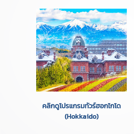
คลิกดูโปรแกรมทัวร์ฮอกไกโด
(Hokkaido)