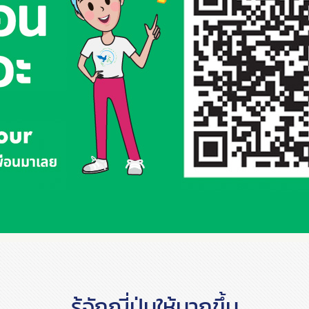
รู้จักญี่ปุ่นให้มากขึ้น