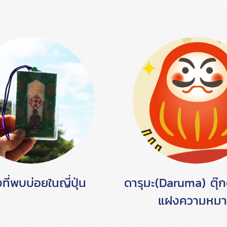
งที่พบบ่อยในญี่ปุ่น
ดารุมะ(Daruma) ตุ๊
แฝงความหม