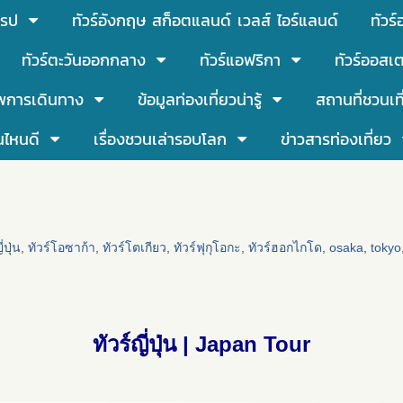
โรป
ทัวร์อังกฤษ สก็อตแลนด์ เวลส์ ไอร์แลนด์
ทัวร
ทัวร์ตะวันออกกลาง
ทัวร์แอฟริกา
ทัวร์ออสเต
พการเดินทาง
ข้อมูลท่องเที่ยวน่ารู้
สถานที่ชวนเท
นไหนดี
เรื่องชวนเล่ารอบโลก
ข่าวสารท่องเที่ยว
ปุ่น
,
ทัวร์โอซาก้า
,
ทัวร์โตเกียว
,
ทัวร์ฟุกุโอกะ
,
ทัวร์ฮอกไกโด
,
osaka
,
tokyo
ทัวร์ญี่ปุ่น | Japan Tour