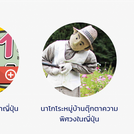
ญี่ปุ่น
นาโกโระหมู่บ้านตุ๊กตาความ
พิศวงในญี่ปุ่น