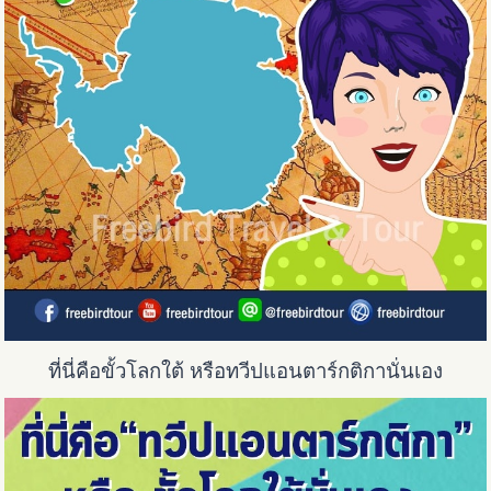
ที่นี่คือขั้วโลกใต้ หรือทวีปแอนตาร์กติกานั่นเอง