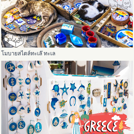
โมบายสไตล์ทะเล๊ ทะเล