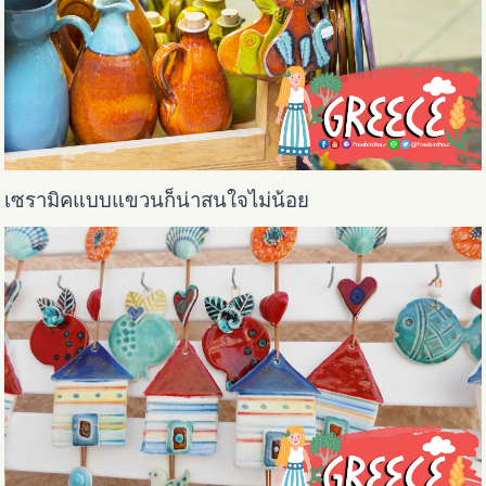
เซรามิคแบบแขวนก็น่าสนใจไม่น้อย