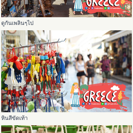
ดูกันเพลินๆไป
หินสีขัดเท้า