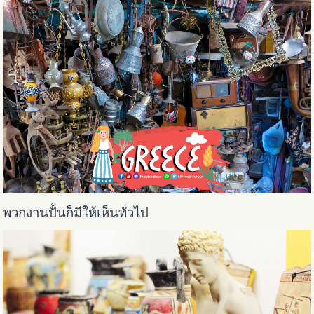
พวกงานปั้นก็มีให้เห็นทั่วไป