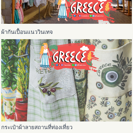
ผ้ากันเปื้อนแนววินเทจ
กระเป๋าผ้าลายสถานที่ท่องเที่ยว