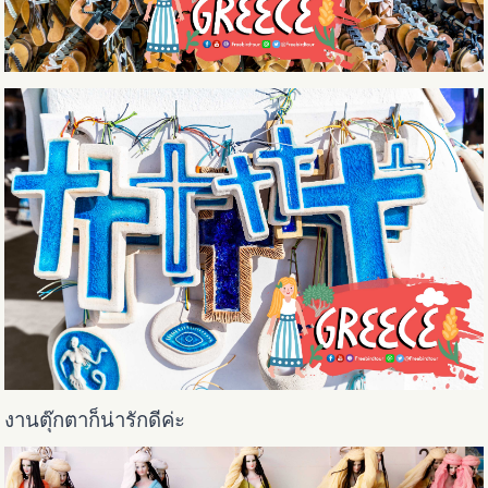
งานตุ๊กตาก็น่ารักดีค่ะ