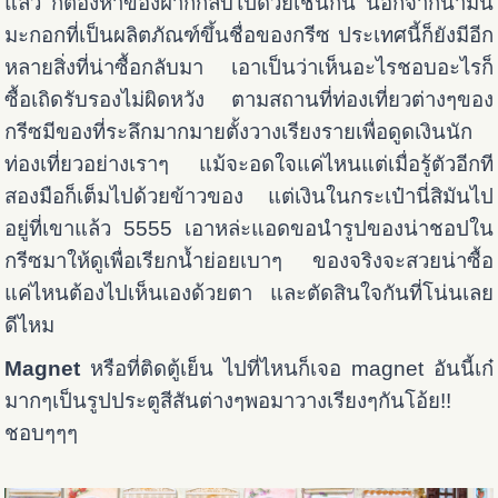
แล้ว ก็ต้องหาของฝากกลับไปด้วยเช่นกัน นอกจากน้ำมัน
มะกอกที่เป็นผลิตภัณฑ์ขึ้นชื่อของกรีซ ประเทศนี้ก็ยังมีอีก
หลายสิ่งที่น่าซื้อกลับมา เอาเป็นว่าเห็นอะไรชอบอะไรก็
ซื้อเถิดรับรองไม่ผิดหวัง ตามสถานที่ท่องเที่ยวต่างๆของ
กรีซมีของที่ระลึกมากมายตั้งวางเรียงรายเพื่อดูดเงินนัก
ท่องเที่ยวอย่างเราๆ แม้จะอดใจแค่ไหนแต่เมื่อรู้ตัวอีกที
สองมือก็เต็มไปด้วยข้าวของ แต่เงินในกระเป๋านี่สิมันไป
อยู่ที่เขาแล้ว 5555 เอาหล่ะแอดขอนำรูปของน่าชอปใน
กรีซมาให้ดูเพื่อเรียกน้ำย่อยเบาๆ ของจริงจะสวยน่าซื้อ
แค่ไหนต้องไปเห็นเองด้วยตา และตัดสินใจกันที่โน่นเลย
ดีไหม
Magnet
หรือที่ติดตู้เย็น ไปที่ไหนก็เจอ magnet อันนี้เก๋
มากๆเป็นรูปประตูสีสันต่างๆพอมาวางเรียงๆกันโอ้ย!!
ชอบๆๆๆ