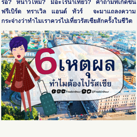
รอ? หนาวไหม? มีอะไรน่าเที่ยว? คำถามที่เกิดขึ้น
ฟรีเบิร์ด ทราเวิล แอนด์ ทัวร์ จะมาแถลงความ
กระจ่างว่าทำไมเราควรไปเที่ยวรัสเซียสักครั้งในชีวิต