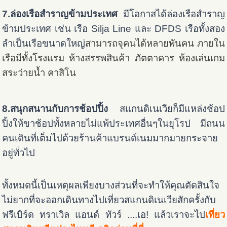
7.ล่องเรือสำราญข้ามประเทศ
มีโอกาสได้ล่องเรือสำราญ
ข้ามประเทศ เช่น เรือ Silja Line และ DFDS เรือทั้งสอง
ลำเป็นเรือขนาดใหญ่
สามารถจุคนได้หลายพันคน ภายใน
เรือ
มีทั้งโรงแรม ห้างสรรพสินค้า ภัตตาคาร ห้องเล่นเกม
สระว่ายน้ำ คาสิโน
8.สนุกสนานกับการช้อปปิ้ง
สแกนดิเนเวียก็มีแหล่งช้อป
ปิ้งให้ขาช้อปทั้งหลายไม่แพ้ประเทศอื่นๆในยุโรป มีถนน
คนเดินที่เต็มไปด้วยร้านค้าแบรนด์เนมมากมายกระจาย
อยู่ทั่วไป
ทั้งหมดนี้เป็นเหตุผลเพียงบางส่วนที่จะทำให้คุณตัดสินใจ
ไม่ยากที่จะออกเดินทางไปเที่ยวสแกนดิเนเวียสักครั้งกับ
ฟรีเบิร์ด ทราเวิล แอนด์ ทัวร์ ....เอ! แล้วเราจะไป
เที่ยว