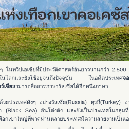
 ในทวีปเอเชียที่มีประวัติศาสตร์อันยาวนานกว่า 2,500 ปี
ี่สุดในโลกและยังใช้อยู่จนถึงปัจจุบัน ในอดีตประเทศ
จอ
ร์เจีย
สามารถสื่อสารภาษารัสเซียได้อีกหนึ่งภาษา
มด้วยประเทศดังๆ อย่างรัสเซีย(Russia) ตุรกี(Turkey) อ
 (Black Sea) อันโด่งดัง และยังเป็นประเทศในกลุ่มที
เขาใหญ่ที่พาดผ่านหลายประเทศมีความสวยงามเป็นเอก