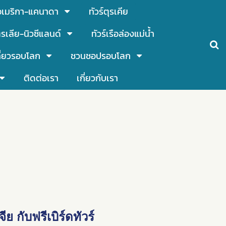
์อเมริกา-แคนาดา
ทัวร์ตุรเคีย
รเลีย-นิวซีแลนด์
ทัวร์เรือล่องแม่น้ำ
ี่ยวรอบโลก
ชวนชอปรอบโลก
ติดต่อเรา
เกี่ยวกับเรา
จีย กับฟรีเบิร์ดทัวร์