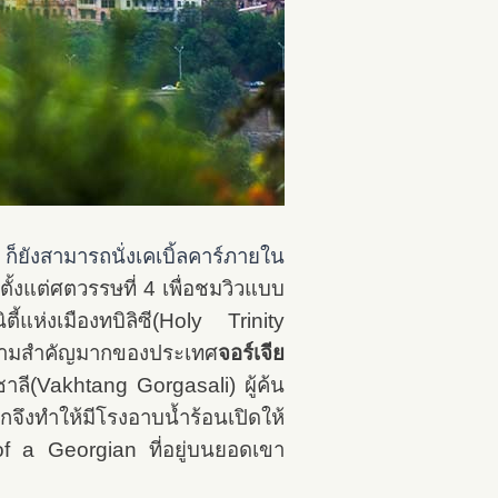
็ยังสามารถนั่งเคเบิ้ลคาร์ภายใน
ั้งแต่ศตวรรษที่ 4
เพื่อชมวิวแบบ
ห่งเมืองทบิลิซี(Holy Trinity
มีความสำคัญมากของประเทศ
จอร์เจีย
าซาลี(Vakhtang Gorgasali) ผู้ค้น
กจึงทำให้มีโรงอาบน้ำร้อนเปิดให้
f a Georgian ที่อยู่บนยอดเขา