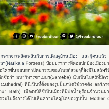
อกจากจะเพลิดเพลินกับการเดินดูบ้านเมือง และผู้คนแล้ว ก
าลา(Narikala
Fortress
)
ป้อมปราการที่คอยปกป้องเมืองมาต
่นชอบสถาปัตยกรรมของโบสถ์สวยๆก็ยังมีโบสถ์ทรินิตี้แ
กอีกชื่อว่า มหาวิหารซาเมบา(Sameba) นับเป็นโบสถ์ที่
thedral) ที่นี่เป็นที่ตั้งของรูปปั้นกษัตริย์วาคตัง จอร์ก
 Bath) เมืองทบิลิซีเป็นเมืองที่มีบ่อน้ำพุร้อนจำนวนมา
รวมไปถึงการได้ไปเห็นความใหญ่โตของรูปปั้น Mother o