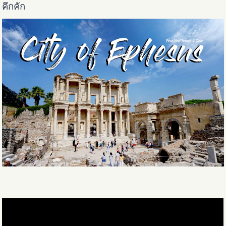
คึกคัก