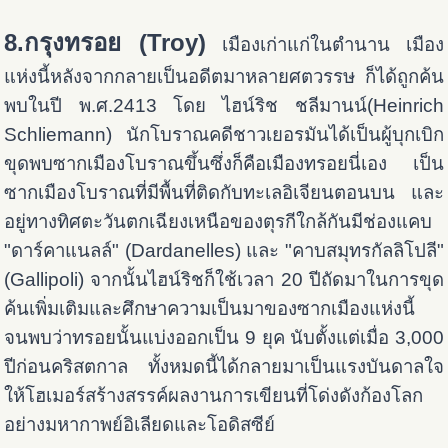
8.กรุงทรอย (Troy)
เมืองเก่าแก่ในตำนาน เมือง
แห่งนี้หลังจากกลายเป็นอดีตมาหลายศตวรรษ ก็ได้ถูกค้น
พบในปี พ.ศ.2413 โดย ไฮน์ริช ชลีมานน์(Heinrich
Schliemann) นักโบราณคดีชาวเยอรมันได้เป็นผู้บุกเบิก
ขุดพบซากเมืองโบราณขึ้นซึ่งก็คือเมืองทรอยนี่เอง เป็น
ซากเมืองโบราณที่มีพื้นที่ติดกับทะเลอิเจียนตอนบน และ
อยู่ทางทิศตะวันตกเฉียงเหนือของตุรกีใกล้กันมีช่องแคบ
"ดาร์คาแนลล์" (Dardanelles) และ "คาบสมุทรกัลลิโปลี"
(Gallipoli) จากนั้นไฮน์ริชก็ใช้เวลา 20 ปีถัดมาในการขุด
ค้นเพิ่มเติมและศึกษาความเป็นมาของซากเมืองแห่งนี้
จนพบว่าทรอยนั้นแบ่งออกเป็น 9 ยุค นับตั้งแต่เมื่อ 3,000
ปีก่อนคริสตกาล ทั้งหมดนี้ได้กลายมาเป็นแรงบันดาลใจ
ให้โฮเมอร์สร้างสรรค์ผลงานการเขียนที่โด่งดังก้องโลก
อย่างมหากาพย์อิเลียดและโอดิสซีย์