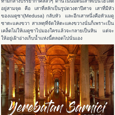
ท่ามกลางบรรยากาศสลัวๆ ด้านในนี้มีต้นเสาที่เป็นไฮไลต์
อยู่สามจุด คือ เสาที่สลักเป็นรูปดวงตาปีศาจ เสาที่มีหัว
ของเมดูซา(Medusa) กลับหัว และอีกเสาหนึ่งคือหัวเมดู
ซาตะแคงขวา สาเหตุที่จัดให้ตะแคงขวางนั่นก็เพราะเป็น
เคล็ดไม่ให้เมดูซาไปมองใครแล้วจะกลายเป็นหิน แต่จะ
ให้อยู่เฝ้าอ่างเก็บน้ำแห่งนี้ตลอดไปนั่นเอง