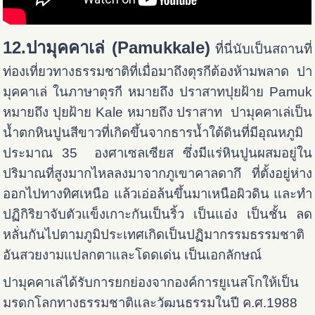
12.ปามุคคาเล่ (Pamukkale)
ที่นี่นับเป็นสถานที่
ท่องเที่ยวทางธรรมชาติที่เมื่อมาถึงตุรกีต้องห้ามพลาด ปา
มุคคาเล่ ในภาษาตุรกี หมายถึง ปราสาทปุยฝ้าย Pamuk
หมายถึง ปุยฝ้าย Kale หมายถึง ปราสาท ปามุคคาเล่เป็น
น้ำตกหินปูนสีขาวที่เกิดขึ้นจากธารน้ำใต้ดินที่มีอุณหภูมิ
ประมาณ 35 องศาเซลเซียส ซึ่งมีแร่หินปูนผสมอยู่ใน
ปริมาณที่สูงมากไหลลงมาจากภูเขาคาลดากึ ที่ตั้งอยู่ห่าง
ออกไปทางทิศเหนือ แล้วเอ่อล้นขึ้นมาเหนือผิวดิน และทำ
ปฏิกิริยาจับตัวแข็งเกาะกันเป็นริ้ว เป็นแอ่ง เป็นชั้น ลด
หลั่นกันไปตามภูมิประเทศเกิดเป็นปฏิมากรรมธรรมชาติ
อันสวยงามแปลกตาและโดดเด่น เป็นเอกลักษณ์
ปามุคคาเล่ได้รับการยกย่องจากองค์การยูเนสโกให้เป็น
มรดกโลกทางธรรมชาติและวัฒนธรรมในปี ค.ศ.1988