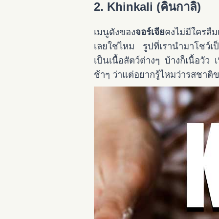
2. Khinkali (คินกาลิ)
เมนูดังของ
จอร์เจีย
คงไม่มีใครลืม
เลยใช่ไหม รูปที่เรานำมาโชว์เป็
เป็นเนื้อสัตว์ต่างๆ บ้างก็เนื้อว
ช้าๆ ว่าแต่อยากรู้ไหมว่ารสชาติขอ