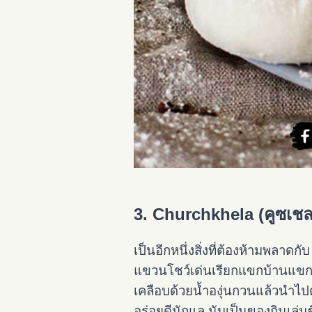
3. Churchkhela (คูซเชล
เป็นอีกหนึ่งสิ่งที่ต้องห้ามพลาด
แขวนโชว์เด่นเรียกแขกบ้านแขกเม
เคลือบด้วยน้ำองุ่นกวนแล้วนำไ
อร่อยดีนักแล นับเป็นของกินเล่น