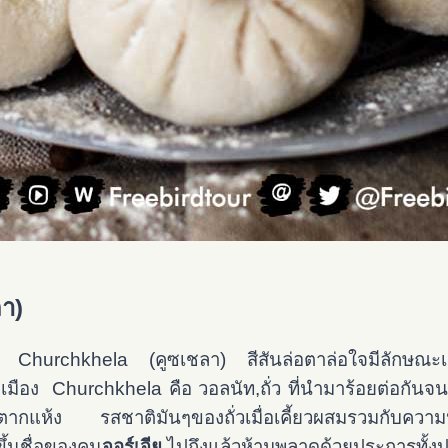
า)
กับ
Churchkhela (คูซเชลา) สีสันล่อตาล่อใจมีลักษณะเป็
ือง Churchkhela คือ วอลนัท,ถั่ว ที่นำมาร้อยต่อกันจนเป
ปตากแห้ง รสชาติมันๆของถั่วเมื่อเคี้ยวผสมรวมกับความห
ขึ้นชื่อของคน
จอร์เจีย
ไปถึงแล้วห้ามพลาดด้วยประการทั้ง