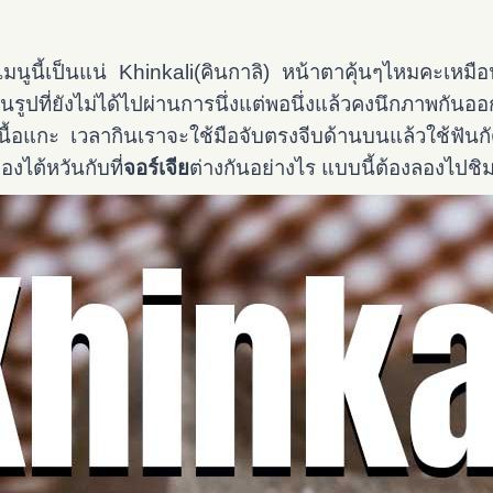
เมนูนี้เป็นแน่ Khinkali(คินกาลิ) หน้าตาคุ้นๆไหมคะเหมือ
นรูปที่ยังไม่ได้ไปผ่านการนึ่งแต่พอนึ่งแล้วคงนึกภาพกันออ
ัว เนื้อแกะ เวลากินเราจะใช้มือจับตรงจีบด้านบนแล้วใช้ฟันกั
งไต้หวันกับที่
จอร์เจีย
ต่างกันอย่างไร แบบนี้ต้องลองไปช