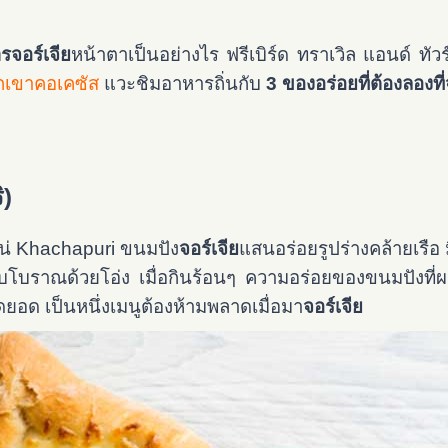
รจอร์เจีย
หน้าตาเป็นอย่างไร ฟรีเบิร์ด ทราเวิล แอนด์ ทัว
อกเขาคอเคซัส
แวะชิมอาหารถิ่นกับ
3 ของอร่อยที่ต้องลองที่
ิ)
แน่ Khachapuri ขนมปัง
จอร์เจีย
แสนอร่อยรูปร่างคล้ายเรือ
บบโบราณด้วยโอ่ง เมื่อกินร้อนๆ ความอร่อยของขนมปังที่ผ
ุดยอด เป็นหนึ่งเมนูต้องห้ามพลาดเมื่อมา
จอร์เจีย