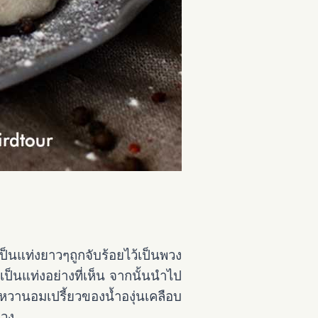
นแท่งยาวๆถูกจับร้อยไว้เป็นพวง
็นแท่งอย่างที่เห็น จากนั้นนำไป
วานอมเปรี้ยวของน้ำองุ่นเคลือบ
ปวง