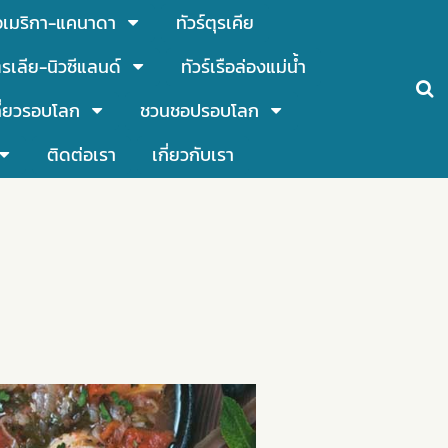
์อเมริกา-แคนาดา
ทัวร์ตุรเคีย
รเลีย-นิวซีแลนด์
ทัวร์เรือล่องแม่น้ำ
ี่ยวรอบโลก
ชวนชอปรอบโลก
ติดต่อเรา
เกี่ยวกับเรา