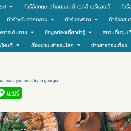
โรป
ทัวร์อังกฤษ สก็อตแลนด์ เวลส์ ไอร์แลนด์
ทัวร
ทัวร์ตะวันออกกลาง
ทัวร์แอฟริกา
ทัวร์ออสเต
พการเดินทาง
ข้อมูลท่องเที่ยวน่ารู้
สถานที่ชวนเท
นไหนดี
เรื่องชวนเล่ารอบโลก
ข่าวสารท่องเที่ยว
us foods you must try in georgia