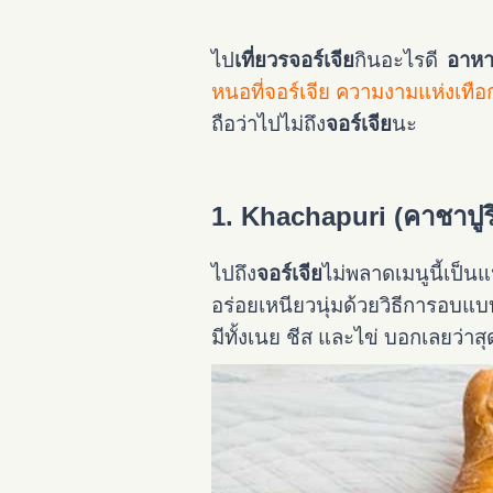
ไป
เที่ยวรจอร์เจีย
กินอะไรดี
อาหา
หนอที่จอร์เจีย ความงามแห่งเทื
ถือว่าไปไม่ถึง
จอร์เจีย
นะ
1. Khachapuri (คาชาปูร
ไปถึง
จอร์เจีย
ไม่พลาดเมนูนี้เป็น
อร่อยเหนียวนุ่มด้วยวิธีการอบแ
มีทั้งเนย ชีส และไข่ บอกเลยว่าส