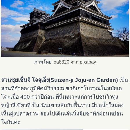
ภาพโดย
ioa8320
จาก pixabay
สวนซุยเซ็นจิ โจจุเอ็ง(Suizen-ji Joju-en Garden)
เป็น
สวนที่จำลองภูมิทัศน์วิวธรรมชาติเก่าโบราณในสมัยเอ
โดะเมื่อ 400 กว่าปีก่อน ที่นี่เหมาะแก่การไปชมวิวทุ่ง
หญ้าสีเขียวที่เป็นเนินเขาสลับกับพื้นราบ มีบ่อน้ำใสมอง
เห็นฝูงปลาคราฟ ลองไปเดินเล่นนั่งจิบชาพักผ่อนหย่อน
ใจกันค่ะ