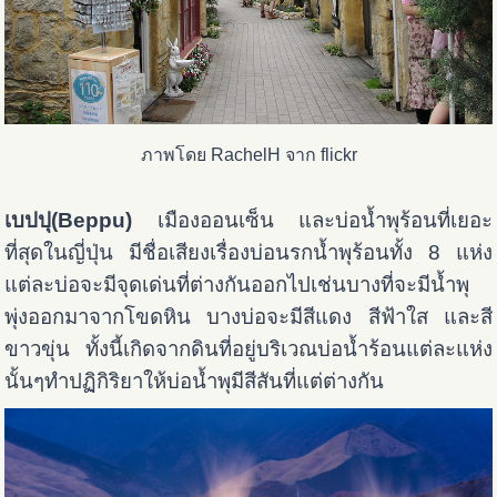
ภาพโดย RachelH จาก flickr
เบปปุ(Beppu)
เมืองออนเซ็น และบ่อน้ำพุร้อนที่เยอะ
ที่สุดในญี่ปุ่น มีชื่อเสียงเรื่องบ่อนรกน้ำพุร้อนทั้ง 8 แห่ง
แต่ละบ่อจะมีจุดเด่นที่ต่างกันออกไปเช่นบางที่จะมีน้ำพุ
พุ่งออกมาจากโขดหิน บางบ่อจะมีสีแดง สีฟ้าใส และสี
ขาวขุ่น ทั้งนี้เกิดจากดินที่อยู่บริเวณบ่อน้ำร้อนแต่ละแห่ง
นั้นๆทำปฏิกิริยาให้บ่อน้ำพุมีสีสันที่แต่ต่างกัน