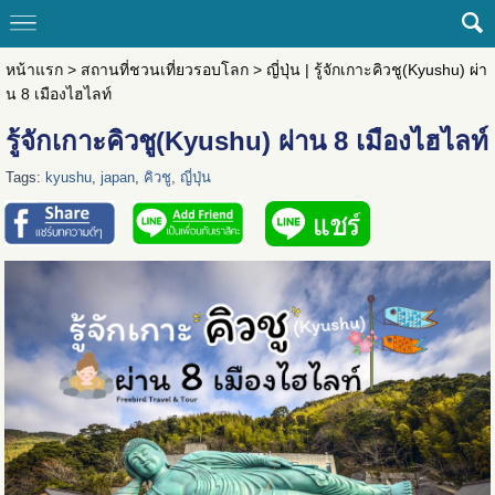
หน้าแรก
>
สถานที่ชวนเที่ยวรอบโลก
>
ญี่ปุ่น | รู้จักเกาะคิวชู(Kyushu) ผ่า
น 8 เมืองไฮไลท์
รู้จักเกาะคิวชู(Kyushu) ผ่าน 8 เมืองไฮไลท์
Tags:
kyushu
,
japan
,
คิวชู
,
ญี่ปุ่น