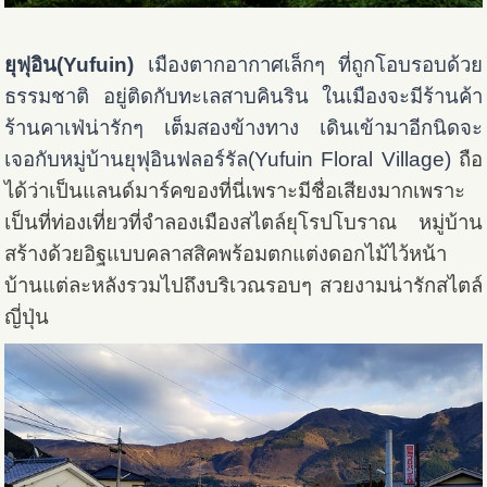
ยุฟุอิน(Yufuin)
เมืองตากอากาศเล็กๆ ที่ถูกโอบรอบด้วย
ธรรมชาติ อยู่ติดกับทะเลสาบ
คินริน ในเมืองจะมีร้านค้า
ร้านคาเฟ่น่ารักๆ เต็มสองข้างทาง เดินเข้ามาอีกนิดจะ
เจอกับหมู่บ้านยุฟุอินฟลอร์รัล
(Yufuin Floral Village)
ถือ
ได้ว่าเป็นแลนด์มาร์คของที่นี่เพราะมีชื่อเสียงมากเพราะ
เป็นที่ท่องเที่ยวที่จำลองเมืองสไตล์ยุโรปโบราณ หมู่บ้าน
สร้างด้วยอิฐแบบคลาสสิคพร้อมตกแต่งดอกไม้ไว้หน้า
บ้านแต่ละหลังรวมไปถึงบริเวณรอบๆ สวยงามน่ารักสไตล์
ญี่ปุ่น