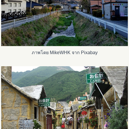
ภาพโดย MikeWHK จาก Pixabay