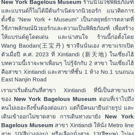
New York Bagelous Museum
ร้านนี้ไม่ใช่พิพิธภัณฑ์
และแบรนด์ก็ไม่ได้มีต้นกำเนิดจากนิวยอร์ก แนวคิดการ
ตั้งชื่อ “New York + Museum” เป็นกลยุทธ์การตลาดที่
ใช้ภาพลักษณ์นิวยอร์กและความเป็นพิพิธภัณฑ์ เพื่อสร้าง
ให้แบรนด์ดูโดดเด่น และน่าสนใจ ร้านนี้ก่อตั้งโดย
Wang Baodan(王宝丹) ชาวจีนนั่นเอง สาขาแรกเปิด
ตัวเมื่อปี ค.ศ. 2023 ที่ Xintiandi (新天地) ในเซี่ยงไฮ้
บทความนี้เราจะพาเพื่อนๆ ไปรู้จักกับ 2 สาขา ในเซี่ยงไฮ้
คือสาขา Xintiandi และสาขาที่ชั้น 1 ห้าง No.1 บนถนน
East Nanjin Road
เรามาเริ่มต้นกันที่สาขา Xintiandi ที่นี่เป็นสาขาแรก
ของ
New York Bagelous Museum
ตอนที่เราไปถึง
คนไม่เยอะถึงขั้นต้องต่อแถว แต่ก็มีคนมายืนถ่ายรูป และ
เดินเข้าออกไม่ขาดสาย การเดินทางมายัง
New York
Bagelous Museum
สาขา Xintiandi ให้นั่ง Metro line
สาย 10(สีม่วงอ่อน) หรือเลือกนั่งสาย 13(สีชมพู) ไปลง