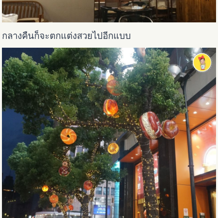
กลางคืนก็จะตกแต่งสวยไปอีกแบบ