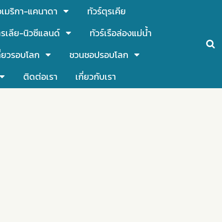
์อเมริกา-แคนาดา
ทัวร์ตุรเคีย
รเลีย-นิวซีแลนด์
ทัวร์เรือล่องแม่น้ำ
ี่ยวรอบโลก
ชวนชอปรอบโลก
ติดต่อเรา
เกี่ยวกับเรา