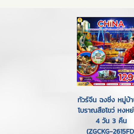
ทัวร์จีน ฉงชิ่ง หมู่
โบราณสือโขว่ หงหย่
4 วัน 3 คืน
(ZGCKG-2615FD