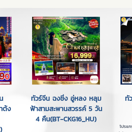
บ้าน
ทัวร์จีน ฉงชิ่ง อู่หลง หลุม
ทั
าต้ง
ฟ้าสามสะพานสวรรค์ 5 วัน
4 คืน(BT-CKG16_HU)
โปรแกร
)