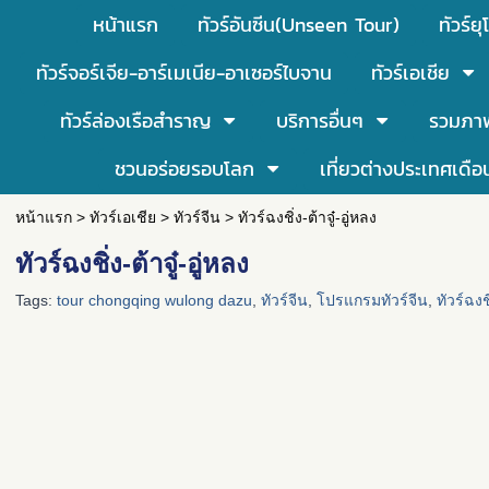
หน้าแรก
ทัวร์อันซีน(Unseen Tour)
ทัวร์ยุ
ทัวร์จอร์เจีย-อาร์เมเนีย-อาเซอร์ไบจาน
ทัวร์เอเชีย
ทัวร์ล่องเรือสำราญ
บริการอื่นๆ
รวมภา
ชวนอร่อยรอบโลก
เที่ยวต่างประเทศเดือ
หน้าแรก
>
ทัวร์เอเชีย
>
ทัวร์จีน
>
ทัวร์ฉงชิ่ง-ต้าจู๋-อู่หลง
ทัวร์ฉงชิ่ง-ต้าจู๋-อู่หลง
Tags:
tour chongqing wulong dazu
,
ทัวร์จีน
,
โปรแกรมทัวร์จีน
,
ทัวร์ฉงช