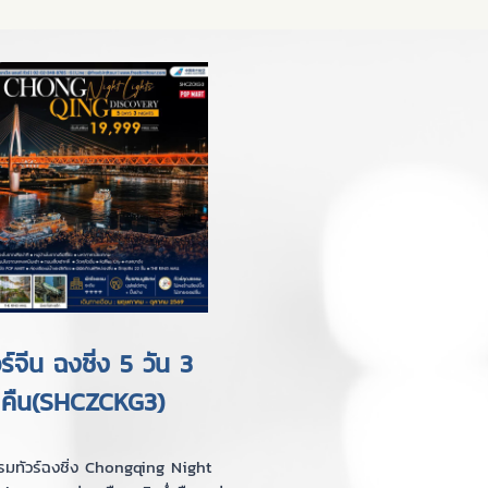
วร์จีน ฉงชิ่ง 5 วัน 3
คืน(SHCZCKG3)
มทัวร์ฉงชิ่ง Chongqing Night