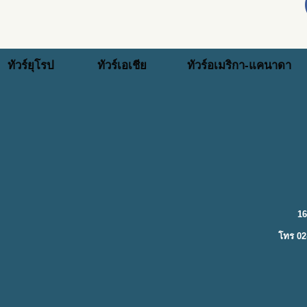
ทัวร์ยุโรป
ทัวร์เอเชีย
ทัวร์อเมริกา-แคนาดา
16
โทร 02