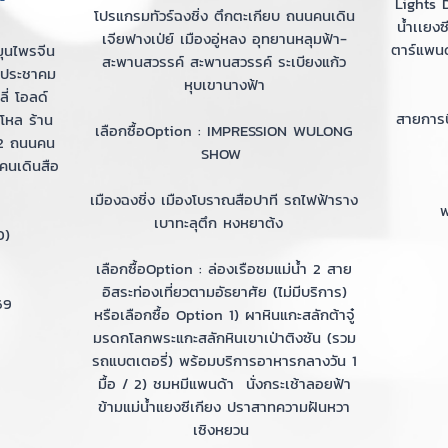
Lights D
โปรแกรมทัวร์ฉงชิ่ง ตึกตะเกียบ ถนนคนเดิน
น้ำเเยงซ
เจียฟางเป่ย์ เมืองอู่หลง อุทยานหลุมฟ้า-
ตาร์แพนด
มุนไพรจีน
สะพานสวรรค์ สะพานสวรรค์ ระเบียงแก้ว
ลาประชาคม
หุบเขานางฟ้า
ลี่ โอลด์
สายการ
โหล ร้าน
เลือกซื้อOption : IMPRESSION WULONG
 2 ถนนคน
SHOW
นคนเดินสือ
เมืองฉงชิ่ง เมืองโบราณสือปาที รถไฟฟ้าราง
พ
เบาทะลุตึก หงหยาต้ง
D)
เลือกซื้อOption : ล่องเรือชมแม่น้ำ 2 สาย
อิสระท่องเที่ยวตามอัธยาศัย (ไม่มีบริการ)
69
หรือเลือกซื้อ Option 1) ผาหินแกะสลักต้าจู๋
มรดกโลกพระแกะสลักหินเขาเป่าติงซัน (รวม
รถแบตเตอรี่) พร้อมบริการอาหารกลางวัน 1
มื้อ / 2) ชมหมีแพนด้า นั่งกระเช้าลอยฟ้า
ข้ามแม่น้ำแยงซีเกียง ปราสาทความฝันหวา
เซิงหยวน