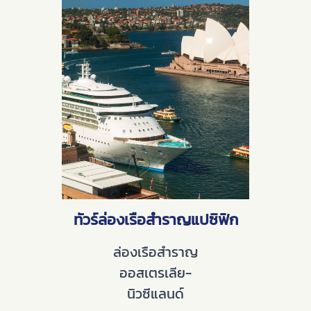
ทัวร์ล่องเรือสำราญแปซิฟิก
ล่องเรือสำราญ
ออสเตรเลีย-
นิวซีแลนด์