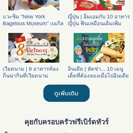
แวะชิม “New York
ญี่ปุ่น | อิ่มเอมกับ 10 อาหาร
Bagelous Museum” เบเกิล
ญี่ปุ่น ฟินเหมือนเดิมเพิ่ม
สุดฮิตกลางเซี่ยงไฮ้
เติมคือสุขภาพดี
เวียดนาม | 8 อาหารท้อง
อินเดีย | ฮัดช่า....10 เมนู
ถิ่นน่ากินที่เวียดนาม
เด็ดที่ต้องลองเมื่อไปอินเดีย
ดูเพิ่มเติม
คุยกับครอบครัวฟรีเบิร์ดทัวร์