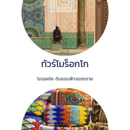
ทัวร์โมร็อกโก
โมรอคโค ดินแดนฟ้าจรดทราย