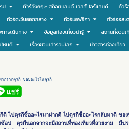
โรป
ทัวร์อังกฤษ สก็อตแลนด์ เวลส์ ไอร์แลนด์
ทัวร
ทัวร์ตะวันออกกลาง
ทัวร์แอฟริกา
ทัวร์ออสเต
พการเดินทาง
ข้อมูลท่องเที่ยวน่ารู้
สถานที่ชวนเท
นไหนดี
เรื่องชวนเล่ารอบโลก
ข่าวสารท่องเที่ยว
ฝากจากตุรกี
,
ชอปอะไรในตุรกี
กี
ดี ไป
ตุรกี
ซื้ออะไรมาฝากดี ไป
ตุรกี
ซื้ออะไรกลับมาดี ของท
อบช้อป
ตุรกี
นอกจากจะมีสถานที่ท่องเที่ยวที่สวยงาม มีป