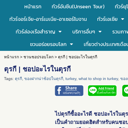
หน้าแรก
ทัวร์อันซีน(Unseen Tour)
ทัวร์ยุ
ทัวร์จอร์เจีย-อาร์เมเนีย-อาเซอร์ไบจาน
ทัวร์เอเชีย
ทัวร์ล่องเรือสำราญ
บริการอื่นๆ
รวมภา
ชวนอร่อยรอบโลก
เที่ยวต่างประเทศเดือ
หน้าแรก
>
ชวนชอปรอบโลก
>
ตุรกี | ชอปอะไรในตุรกี
ตุรกี | ชอปอะไรในตุรกี
Tags:
ตุรกี
,
ของฝากน่าช้อปในตุรกี
,
turkey
,
what to shop in turkey
,
ของ
ไป
ตุรกี
ซื้ออะไรดี ชอปอะไรใน
ตุร
เป็นคำถามยอดฮิตสำหรับคนช