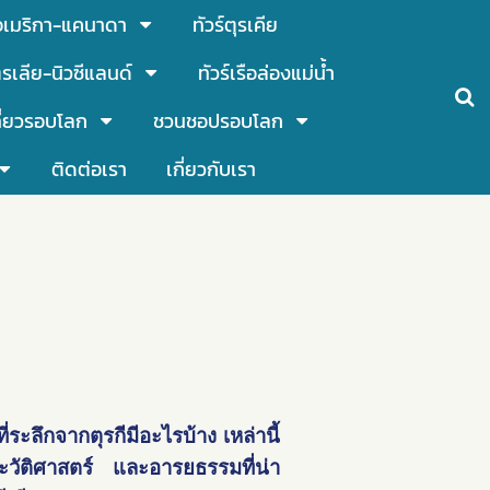
์อเมริกา-แคนาดา
ทัวร์ตุรเคีย
รเลีย-นิวซีแลนด์
ทัวร์เรือล่องแม่น้ำ
ี่ยวรอบโลก
ชวนชอปรอบโลก
ติดต่อเรา
เกี่ยวกับเรา
ี่ระลึกจาก
ตุรกี
มีอะไรบ้าง เหล่านี้
ระวัติศาสตร์ และอารยธรรมที่น่า