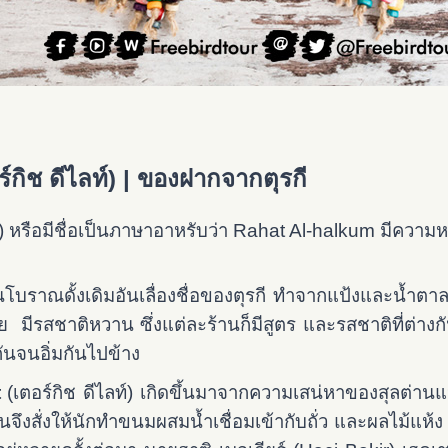
์กิช ดีไลท์)
| ของฝากจากตุรกี
) หรือมีชื่อเป็นภาษาอาหรับว่า Rahat Al-halkum มีความห
ราณดั้งเดิมอันเลื่องชื่อของตุรกี ทำจากแป้งและน้ำตาล 
มีรสชาติหวาน ซึ่งแต่ละร้านก็มีสูตร และรสชาติที่ต่างกัน
ันจนอิ่มกันไปข้าง
t
(เตอร์กิช ดีไลท์) เกิดขึ้นมาจากความเสน่หาของสุลต่าน
ึงสั่งให้นักทำขนมผสมน้ำเชื่อมเข้ากับถั่ว และผลไม้แห้ง 