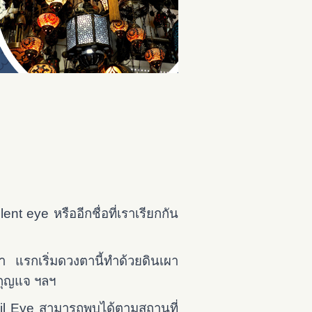
 eye หรืออีกชื่อที่เราเรียกกัน
ยา แรกเริ่มดวงตานี้ทำด้วยดินเผา
งกุญแจ ฯลฯ
vil Eye สามารถพบได้ตามสถานที่