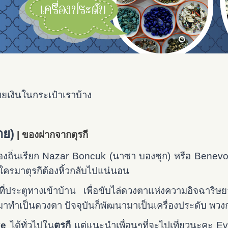
มยเงินในกระเป๋าเราบ้าง
าย)
| ของฝากจากตุรกี
งถิ่นเรียก Nazar Boncuk (นาซา บองชุก) หรือ Benevolent
ี่ใครมาตุรกีต้องหิ้วกลับไปแน่นอน
ที่ประตูทางเข้าบ้าน เพื่อขับไล่ดวงตาแห่งความอิจฉาริษ
มาทำเป็นดวงตา ปัจจุบันก็พัฒนามาเป็นเครื่องประดับ พว
ye
ได้ทั่วไปใน
ตุรกี
แต่แนะนำเพื่อนๆที่จะไปเที่ยวนะคะ E