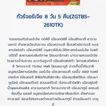
ทัวร์จอร์เจีย 8 วัน 5 คืน(ZGTBS-
2610TK)
โปรแกรมทัวร์จอร์เจีย ทบิลิซี่ เมืองทบิลิซี่ เมืองซิกนากี อาราม
บอดบี กำแพงเมืองโบราณ เมืองควาเรลี ลิ้มรสไวน์ควาเรลี ทะเล
สาบโลโปต้า เมืองทบิลิซี่ อนุสาวรีย์ประวัติศาสตร์จอร์เจีย โบสถ์
ตรีนิตี้ สะพานแห่งสันติภาพ ป้อมนาริกาล่า มารดาแห่งจอร์เจีย
โรงอาบน้ำโบราณ อะบาโนตูบานี เมืองมิทสเคต้า วิหารสเวติสโคเว
ลี วิหารจวารี Tbilisi Mall ป้อมอนานูรี อ่างเก็บน้ำซินวาลี
อนุสรณ์สถานรัสเซีย จอร์เจีย เมืองคาซเบกี รถจี๊ป 4WD โบสถ์
เกอร์เก เมืองกอรี พิพิธภัณฑ์สตาลิน เมืองอุปลิสต์ซิเค เมืองบา
คูเรียนิ เมืองบอร์โจมี สวนบอร์โจมี นั่งกระเช้าไฟฟ้า เมืองคูไตซี
น้ำพุแห่งโคลชิส อารามเกลาติ วิหารบากราติ เมืองบาทูมี่ แกรนด์
ช้อปปิ้ง มอลล์ อนุสรณ์แห่งความรักอาลีและนีน่า อัลฟาเบท
ทาวเวอร์ ล่องเรือในทะเลดำชมอ่าวเมืองบาทูมี่ ย่านเมืองเก่า บาทู
มี่