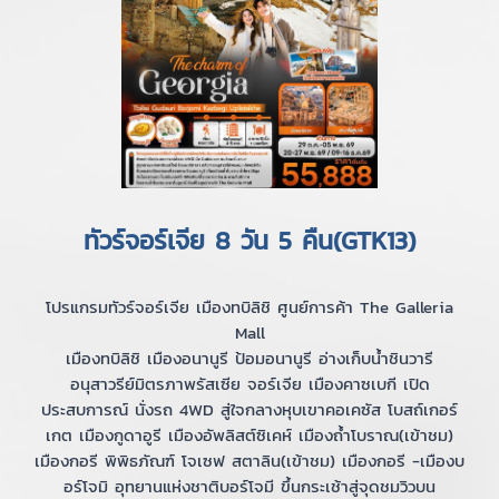
ทัวร์จอร์เจีย 8 วัน 5 คืน(GTK13)
โปรแกรมทัวร์จอร์เจีย เมืองทบิลิชิ ศูนย์การค้า The Galleria
Mall
เมืองทบิลิชิ เมืองอนานูรี ป้อมอนานูรี อ่างเก็บน้ำชินวารี
อนุสาวรีย์มิตรภาพรัสเซีย จอร์เจีย เมืองคาซเบกี เปิด
ประสบการณ์ นั่งรถ 4WD สู่ใจกลางหุบเขาคอเคซัส โบสถ์เกอร์
เกต เมืองกูดาอูรี เมืองอัพลิสต์ซิเคห์ เมืองถ้ำโบราณ(เข้าชม)
เมืองกอรี พิพิธภัณฑ์ โจเซฟ สตาลิน(เข้าชม) เมืองกอรี -เมืองบ
อร์โจมิ อุทยานแห่งชาติบอร์โจมี ขึ้นกระเช้าสู่จุดชมวิวบน