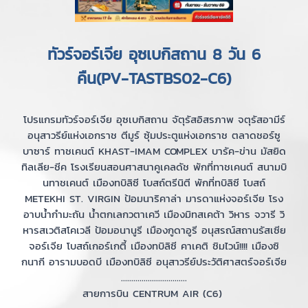
ทัวร์จอร์เจีย อุซเบกิสถาน 8 วัน 6
คืน(PV-TASTBS02-C6)
โปรแกรมทัวร์จอร์เจีย อุซเบกิสถาน จัตุรัสอิสรภาพ จตุรัสอามีร์
อนุสาวรีย์แห่งเอกราช ตีมูร์ ซุ้มประตูแห่งเอกราช ตลาดชอร์ซู
บาซาร์ ทาชเคนต์ KHAST-IMAM COMPLEX บารัค-ข่าน มัสยิด
ทิลเลีย-ชีค โรงเรียนสอนศาสนาคูเคลดัช พักที่ทาชเคนต์ สนามบิ
นทาชเคนต์ เมืองทบิลิซี โบสถ์ตรีนิตี พักที่ทบิลิซี โบสถ์
METEKHI ST. VIRGIN ป้อมนาริคาล่า มารดาแห่งจอร์เจีย โรง
อาบน้ำกำมะถัน น้ำตกเลกวตาเควี เมืองมิทสเคต้า วิหาร จวารี วิ
หารสเวติสโคเวลี ป้อมอนานูรี เมืองกูดาอูรี อนุสรณ์สถานรัสเซีย
จอร์เจีย โบสถ์เกอร์เกตี้ เมืองทบิลิซี คาเคติ ชิมไวน์!!!! เมืองซิ
กนากี อารามบอดบี เมืองทบิลิซี อนุสาวรีย์ประวัติศาสตร์จอร์เจีย
................................
สายการบิน CENTRUM AIR (C6)