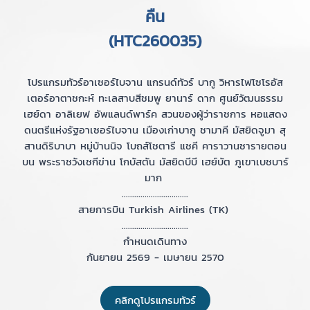
คืน
(HTC260035)
โปรแกรมทัวร์อาเซอร์ไบจาน แกรนด์ทัวร์ บากู วิหารไฟโซโรอัส
เตอร์อาตาชกะห์ ทะเลสาบสีชมพู ยานาร์ ดาก ศูนย์วัฒนธรรม
เฮย์ดา อาลิเยฟ อัพแลนด์พาร์ค สวนของผู้ว่าราชการ หอแสดง
ดนตรีแห่งรัฐอาเซอร์ไบจาน เมืองเก่าบากู ชามาคี มัสยิดจูมา สุ
สานดิริบาบา หมู่บ้านนิจ โบถส์โชตารี แชคี คาราวานซารายตอน
บน พระราชวังเชกีข่าน โกบัสตัน มัสยิดบีบี เฮย์บัต ภูเขาเบชบาร์
มาก
................................
สายการบิน Turkish Airlines (TK)
................................
กำหนดเดินทาง
กันยายน 2569 - เมษายน 2570
คลิกดูโปรแกรมทัวร์