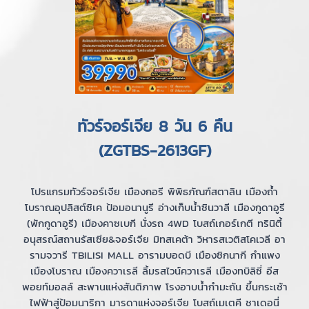
ทัวร์จอร์เจีย 8 วัน 6 คืน
(ZGTBS-2613GF)
โปรแกรมทัวร์จอร์เจีย เมืองกอรี พิพิธภัณฑ์สตาลิน เมืองถ้ำ
โบราณอุปลิสต์ซิเค ป้อมอนานูรี อ่างเก็บน้ำซินวาลี เมืองกูดาอูรี
(พักกูดาอูรี) เมืองคาซเบกี นั่งรถ 4WD โบสถ์เกอร์เกตี ทรินิตี้
อนุสรณ์สถานรัสเซีย&จอร์เจีย มิทสเคต้า วิหารสเวติสโคเวลี อา
รามจวารี TBILISI MALL อารามบอดบี เมืองซิกนากี กำแพง
เมืองโบราณ เมืองควาเรลี ลิ้มรสไวน์ควาเรลี เมืองทบิลิซี่ อีส
พอยท์มอลล์ สะพานแห่งสันติภาพ โรงอาบน้ำกำมะถัน ขึ้นกระเช้า
ไฟฟ้าสู่ป้อมนาริกา มารดาแห่งจอร์เจีย โบสถ์เมเตคี ชาเดอนี่