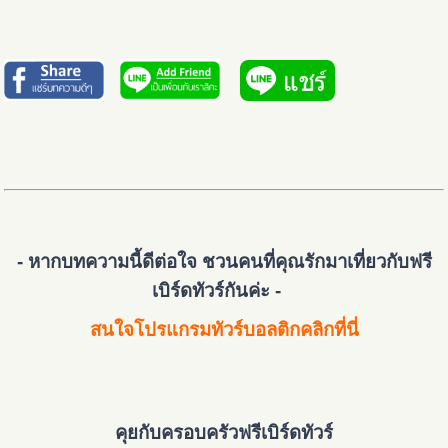
- หากบทความนี้ดีต่อใจ ชวนคนที่คุณรักมาเที่ยวกับฟรี
เบิร์ดทัวร์กันค่ะ -
สนใจโปรแกรมทัวร์บอลติกคลิกที่นี่
คุยกับครอบครัวฟรีเบิร์ดทัวร์