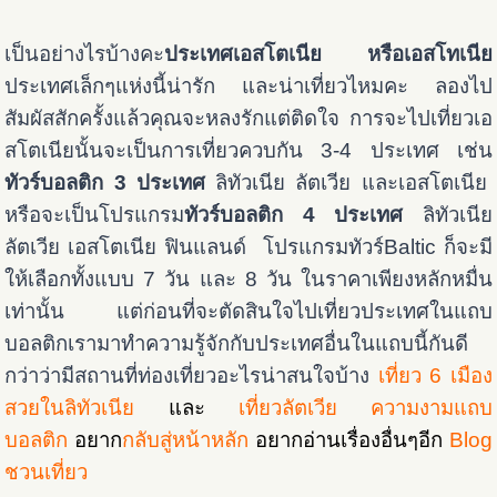
เป็นอย่างไรบ้างคะ
ประเทศเอสโตเนีย หรือเอสโทเนีย
ประเทศเล็กๆแห่งนี้น่ารัก และน่าเที่ยวไหมคะ ลองไป
สัมผัสสักครั้งแล้วคุณจะหลงรักแต่ติดใจ การจะไปเที่ยวเอ
สโตเนียนั้นจะเป็นการเที่ยวควบกัน 3-4 ประเทศ เช่น
ทัวร์บอลติก 3 ประเทศ
ลิทัวเนีย ลัตเวีย และเอสโตเนีย
หรือจะเป็นโปรแกรม
ทัวร์บอลติก 4 ประเทศ
ลิทัวเนีย
ลัตเวีย เอสโตเนีย ฟินแลนด์ โปรแกรมทัวร์Baltic ก็จะมี
ให้เลือกทั้งแบบ 7 วัน และ 8 วัน ในราคาเพียงหลักหมื่น
เท่านั้น แต่ก่อนที่จะตัดสินใจไปเที่ยวประเทศในแถบ
บอลติกเรามาทำความรู้จักกับประเทศอื่นในแถบนี้กันดี
กว่าว่ามีสถานที่ท่องเที่ยวอะไรน่าสนใจบ้าง
เที่ยว 6 เมือง
สวยในลิทัวเนีย
และ
เที่ยวลัตเวีย ความงามแถบ
บอลติก
อยาก
กลับสู่หน้าหลัก
อยากอ่านเรื่องอื่นๆอีก
Blog
ชวนเที่ยว