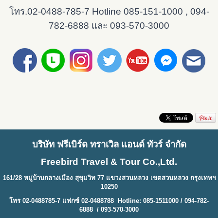
โทร.02-0488-785-7 Hotline 085-151-1000 , 094-
782-6888 และ 093-570-3000
บริษัท ฟรีเบิร์ด ทราเวิล แอนด์ ทัวร์ จำกัด
Freebird Travel & Tour Co.,Ltd.
161/28 หมู่บ้านกลางเมือง สุขุมวิท 77 แขวงสวนหลวง เขตสวนหลวง กรุงเทพฯ
10250
โทร 02-0488785-7 แฟกซ์ 02-0488788 Hotline: 085-1511000 / 094-782-
6888 / 093-570-3000