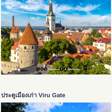
ประตูเมืองเก่า Viru Gate