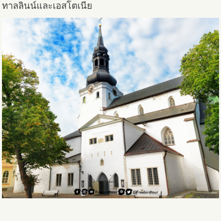
ทาลลินน์และเอสโตเนีย