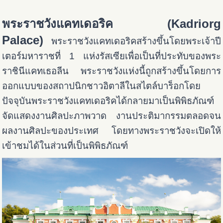
พระราชวังแคทเดอริค (Kadriorg
Palace)
พระราชวังแคทเดอริคสร้างขึ้นโดยพระเจ้าปี
เตอร์มหาราชที่ 1 แห่งรัสเซียเพื่อเป็นที่ประทับของพระ
ราชินีแคทเธอลีน พระราชวังแห่งนี้ถูกสร้างขึ้นโดยการ
ออกแบบของสถาปนิกชาวอิตาลีในสไตล์บาร็อกโดย
ปัจจุบันพระราชวังแคทเดอริคได้กลายมาเป็นพิพิธภัณฑ์
จัดแสดงงานศิลปะภาพวาด งานประติมากรรมตลอดจน
ผลงานศิลปะของประเทศ โดยทางพระราชวังจะเปิดให้
เข้าชมได้ในส่วนที่เป็นพิพิธภัณฑ์