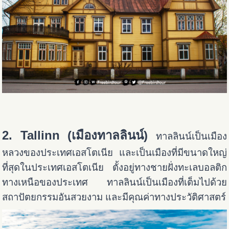
2. Tallinn (เมืองทาลลินน์)
ทาลลินน์เป็นเมือง
หลวงของประเทศเอสโตเนีย และเป็นเมืองที่มีขนาดใหญ่
ที่สุดในประเทศเอสโตเนีย ตั้งอยู่ทางชายฝั่งทะเลบอลติก
ทางเหนือของประเทศ ทาลลินน์เป็นเมืองที่เต็มไปด้วย
สถาปัตยกรรมอันสวยงาม และมีคุณค่าทางประวัติศาสตร์