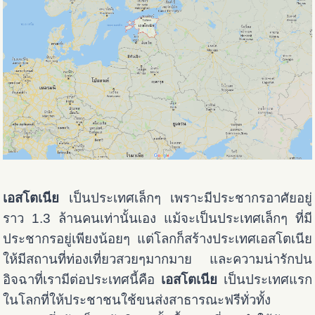
เอสโตเนีย
เป็นประเทศเล็กๆ เพราะมีประชากรอาศัยอยู่
ราว 1.3 ล้านคนเท่านั้นเอง แม้จะเป็นประเทศเล็กๆ ที่มี
ประชากรอยู่เพียงน้อยๆ แต่โลกก็สร้างประเทศเอสโตเนีย
ให้มีสถานที่ท่องเที่ยวสวยๆมากมาย และความน่ารักปน
อิจฉาที่เรามีต่อประเทศนี้คือ
เอสโตเนีย
เป็นประเทศแรก
ในโลกที่ให้ประชาชนใช้ขนส่งสาธารณะฟรีทั่วทั้ง