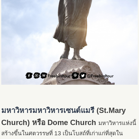
มหาวิหาร
มหาวิหารเซนต์แมรี
(St.Mary
Church)
หรือ Dome Church
มหาวิหารแห่งนี้
สร้างขึ้นในศตวรรษที่ 13 เป็นโบสถ์ที่เก่าแก่ที่สุดใน