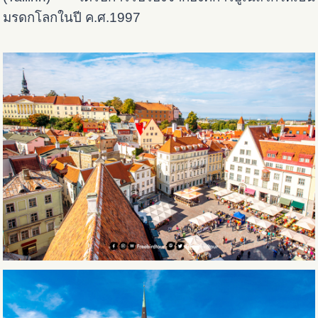
มรดกโลกในปี ค.ศ.1997