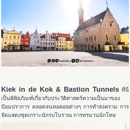
Kiek in de Kok & Bastion Tunnels
ที่นี่
เป็นพิพิธภัณฑ์เกี่ยวกับประวัติศาสตร์ความเป็นมาของ
ป้อมปราการ ตลอดจนหอคอยต่างๆ การทำสงคราม การ
จัดแสดงชุดเกราะนักรบโบราณ การทรมานนักโทษ