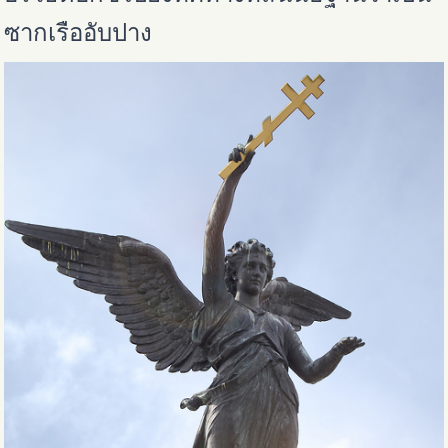
ซากเรืออับปาง