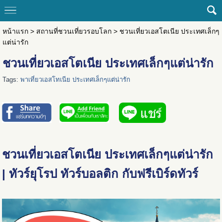
หน้าแรก
>
สถานที่ชวนเที่ยวรอบโลก
>
ชวนเที่ยวเอสโตเนีย ประเทศเล็กๆ
แต่น่ารัก
ชวนเที่ยวเอสโตเนีย ประเทศเล็กๆแต่น่ารัก
Tags:
พาเที่ยวเอสโทเนีย ประเทศเล็กๆแต่น่ารัก
ชวนเที่ยวเอสโตเนีย ประเทศเล็กๆแต่น่ารัก
| ทัวร์ยุโรป ทัวร์บอลติก กับฟรีเบิร์ดทัวร์