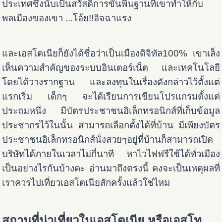
ประเทศซึ่งนับเป็นสวัสดิการขั้นพื้นฐานที่เขาทำให้กับ
พลเมืองของเขา ...โอ้ย!!อิจฉาแรง
และเอสโตเนียก็ยังได้ชื่อว่าเป็นเมืองดิจิทัล100% เขาเล็ง
เห็นความสำคัญของระบบอินเตอร์เน็ต และเทคโนโลยี
โดยได้วางรากฐาน และลงทุนในเรื่องดังกล่าวไว้ตั้งแต่
แรกเริ่ม เด็กๆ จะได้เรียนการเขียนโปรแกรมตั้งแต่
ประถมหนึ่ง มีบัตรประชาชนอิเล็กทรอนิกส์ที่เก็บข้อมูล
ประชากรไว้ในนั้น สามารถเลือกตั้งได้ที่บ้าน มีเพียงบัตร
ประชาชนอิเล็กทรอนิกส์นั่งสวยๆอยู่ที่บ้านก็สามารถเปิด
บริษัทได้ภายในเวลาไม่กี่นาที หาไวไฟฟรีใช้ได้ทั่วเมือง
เป็นอย่างไรกันบ้างคะ อ่านมาถึงตรงนี้ คงจะเป็นเหตุผลที่
เราควรไปเที่ยวเอสโตเนียสักครั้งแล้วใช่ไหม
สถานที่น่าเที่ยวในเอสโตเนีย หรือเอสโท