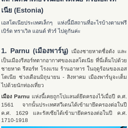
เนีย (Estonia)
เอสโตเนียประเทศเล็กๆ แห่งนี้มีสถานที่อะไรบ้างตามฟรี
เบิร์ด ทราเวิล แอนด์ ทัวร์ ไปดูกันค่ะ
1. Parnu (เมืองพาร์นู)
เมืองชายหาดชื่อดัง และ
เป็นเมืองรีสอร์ทตากอากาศของเอสโตเนีย ที่นี่เต็มไปด้วย
ชายหาด รีสอร์ท โรงแรม ร้านอาหาร ในฤดูร้อนของเอส
โตเนีย ช่วงเดือนมิถุนายน - สิงหาคม เมืองพาร์นูจะเต็ม
ไปด้วยนักท่องเที่ยว
เมือง Parnu
แห่งนี้เคยถูกโปแลนด์ยึดครองไว้เมื่อปี ค.ศ.
1561 จากนั้นประเทศสวีเดนได้เข้ามายึดครองต่อในปี
ค.ศ. 1629 และรัสเซียได้เข้ามายึดครองต่อในปี ค.ศ.
1710-1918