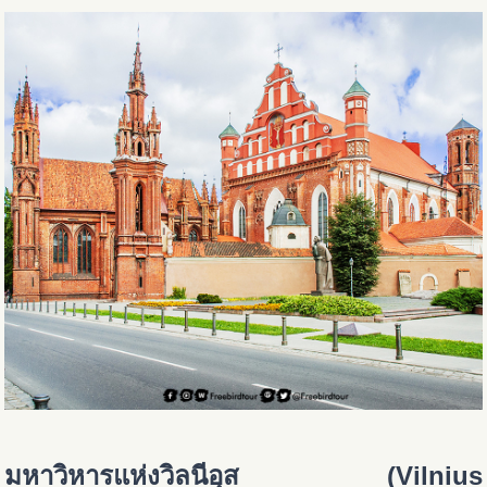
มหาวิหารแห่งวิลนีอุส (Vilnius