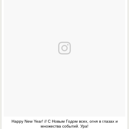
Happy New Year! // С Новым Годом всех, огня в глазах и
множества событий. Ура!