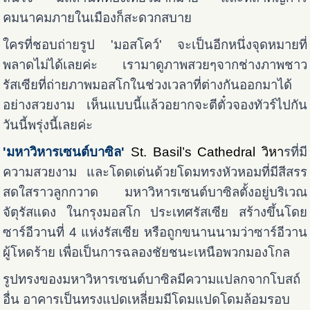
คมนาคมภายในเมืองก็สะดวกสบาย
ใครที่ชอบถ่ายรูป 'มอสโคว์' จะเป็นอีกหนึ่งจุดหมายที่
พลาดไม่ได้เลยค่ะ เรามาดูภาพสวยๆจากช่างภาพชาว
รัสเซียที่ถ่ายภาพมอสโกในช่วงเวลาที่ต่างกันออกมาได้
อย่างสวยงาม เห็นแบบนี้แล้วอยากจะตีตั๋วจองทัวร์ไปกัน
วันนี้พรุ่งนี้เลยค่ะ
'มหาวิหารเซนต์บาซิล'
St. Basil’s Cathedral วิหา
รที่มี
ความสวยงาม และโดดเด่นด้วยโดมทรงหัวหอมที่มีสีสรร
สดใสราวลูกกวาด มหาวิหารเซนต์บาซิลตั้งอยู่บริเวณ
จัตุรัสแดง ในกรุงมอสโก ประเทศรัสเซีย สร้างขึ้นโดย
ซาร์อีวานที่ 4 แห่งรัสเซีย หรือถูกขนานนามว่าซาร์อีวาน
ผู้โหดร้าย เพื่อเป็นการฉลองชัยชนะเหนือพวกมองโกล
รูปทรงของมหาวิหารเซนต์บาซิลมีความแปลกจากโบสถ์
อื่น อาคารเป็นทรงแปดเหลี่ยมมีโดมแปดโดมล้อมรอบ