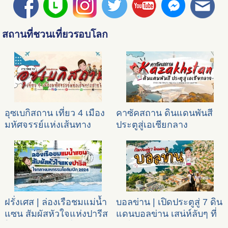
สถานที่ชวนเที่ยวรอบโลก
อุซเบกิสถาน เที่ยว 4 เมือง
คาซัคสถาน ดินแดนพันสี
มหัศจรรย์แห่งเส้นทาง
ประตูสู่เอเชียกลาง
สายไหม
ฝรั่งเศส | ล่องเรือชมแม่น้ำ
บอลข่าน | เปิดประตูสู่ 7 ดิน
แซน สัมผัสหัวใจแห่งปารีส
แดนบอลข่าน เสน่ห์ลับๆ ที่
ใจกลางมหกรรมโอลิมปิก
น่าไปเยือน