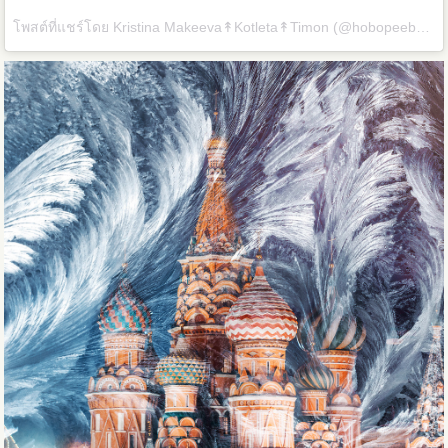
โพสต์ที่แชร์โดย
Kristina Makeeva↟Kotleta↟Timon
(@hobopeeba) เมื่อ