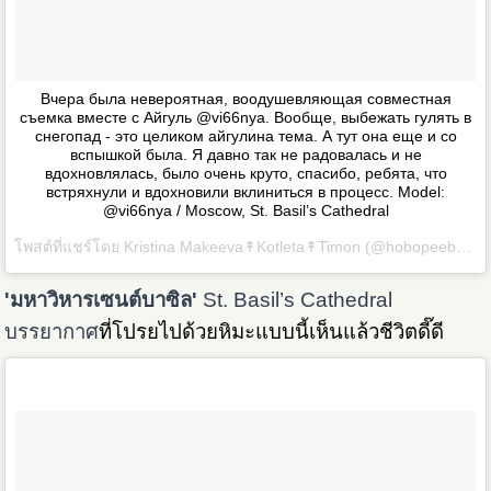
Вчера была невероятная, воодушевляющая совместная
съемка вместе с Айгуль @vi66nya. Вообще, выбежать гулять в
снегопад - это целиком айгулина тема. А тут она еще и со
вспышкой была. Я давно так не радовалась и не
вдохновлялась, было очень круто, спасибо, ребята, что
встряхнули и вдохновили вклиниться в процесс. Model:
@vi66nya / Moscow, St. Basil’s Cathedral
โพสต์ที่แชร์โดย
Kristina Makeeva↟Kotleta↟Timon
(@hobopeeba) เมื่อ
'มหาวิหารเซนต์บาซิล'
St. Basil’s Cathedral
บรรยากาศ
ที่โปรยไปด้วยหิมะแบบนี้เห็นแล้วชีวิตดี๊ดี