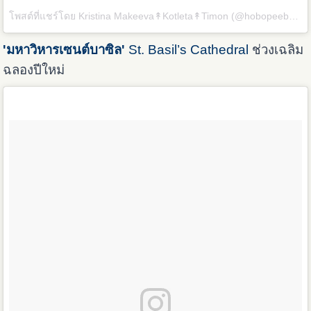
โพสต์ที่แชร์โดย
Kristina Makeeva↟Kotleta↟Timon
(@hobopeeba) เมื่อ
'มหาวิหารเซนต์บาซิล'
St. Basil’s Cathedral
ช่วงเฉลิม
ฉลองปีใหม่