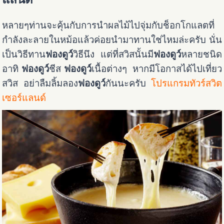
หลายๆท่านจะคุ้นกับการนำผลไม้ไปจุ่มกับช็อกโกแลตที่
กำลังละลายในหม้อแล้วค่อยนำมาทานใช่ไหมล่ะครับ นั่น
เป็นวิธีทาน
ฟองดูว์
วิธีนึง แต่ที่สวิสนั้นมี
ฟองดูว์
หลายชนิด
อาทิ
ฟองดูว์
ชีส
ฟองดูว์
เนื้อต่างๆ หากมีโอกาสได้ไปเที่ยว
สวิส อย่าลืมลิ้มลอง
ฟองดูว์
กันนะครับ
โปรแกรมทัวร์สวิต
เซอร์แลนด์