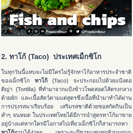
2. ทาโก้ (Taco) ประเทศเม็กซิโก
ในทุกวันนี้แทบจะไม่มีใครไม่รู้จักทาโก้อาหารประจำชาติ
ของเม็กซิโก
ทาโก้
(Taco) จะประกอบไปด้วยแป้งตอ
ติญ่า (Tortilla) ที่ทำมาจากแป้งข้าวโพดสอดไส้ตรงกลาง
ด้วยผัก และเนื้อสัตว์ตามแต่สูตรซึ่งเนื้อที่นำมาทำได้ผ่าน
การปรุงรสมาเรียบร้อย เสริมรสชาติด้วยซอสกัดกินเป็น
คำๆ จนหมด ในประเทศไทยได้มีการนำสูตรทาโก้มาขาย
อยู่บ้างแต่หากใครมีโอกาสไปเที่ยวเม็กซิโกก็สามารถหา
ทาโก้
ทานได้ง่ายๆ เพราะจะมีขายแทบทุกหัวมุมถนน