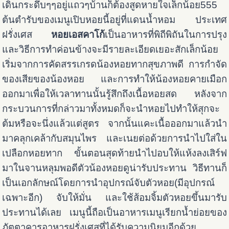
เดินกระดึบๆๆอยู่แถวๆบ้านก็ต้องสูดหายใจเล็กน้อย555
ต้นตำรับของเมนูเปิบหอยนี้อยู่ที่แดนน้ำหอม ประเทศ
ฝรั่งเศส
หอยเอสคาโก้
เป็นอาหารที่พิถีพิถันในการปรุง
และวิธีการทำค่อนข้างจะมีรายละเอียดเยอะสักเล็กน้อย
เริ่มจากการคัดสรรเกรดน้องหอยทากสุขภาพดี การกำจัด
ของเสียของน้องหอย และการทำให้น้องหอยคายเมือก
ออกมาเพื่อให้เวลาทานนั้นรู้สึกถึงเนื้อหอยสด หลังจาก
กระบวนการที่กล่าวมาทั้งหมดก็จะนำหอยไปทำให้สุกจะ
ต้มหรือจะนึ่งแล้วแต่สูตร จากนั้นแคะเนื้อออกมาแล้วนำ
มาคลุกเคล้ากับสมุนไพร และเนยต่อด้วยการนำไปใส่ใน
เปลือกหอยทาก ขั้นตอนสุดท้ายนำไปอบให้แห้งลงเสิร์ฟ
มาในจานหลุมพอดีตัวน้องหอยดูน่ารับประทาน วิธีทานก็
เป็นเอกลักษณ์โดยการนำอุปกรณ์จับตัวหอย(มีอุปกรณ์
เฉพาะอีก) จับให้มั่น และใช้ส้อมจิ้มตัวหอยขึ้นมารับ
ประทานได้เลย เมนูนี้ถือเป็นอาหารเมนูเรียกน้ำย่อยของ
ภัตตาคารอาหารฝรั่งเศสที่ได้รับความนิยมอีกด้วย