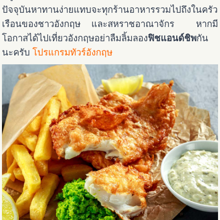
ปัจจุบันหาทานง่ายแทบจะทุกร้านอาหารรวมไปถึงในครัว
เรือนของชาวอังกฤษ และสหราชอาณาจักร หากมี
โอกาสได้ไปเที่ยวอังกฤษอย่าลืมลิ้มลอง
ฟิชแอนด์ชิพ
กัน
นะครับ
โปรแกรมทัวร์อังกฤษ