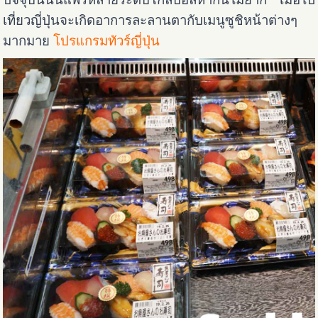
เที่ยวญี่ปุ่นจะเกิดอาการละลานตากับเมนูซูชิหน้าต่างๆ
มากมาย
โปรแกรมทัวร์ญี่ปุ่น