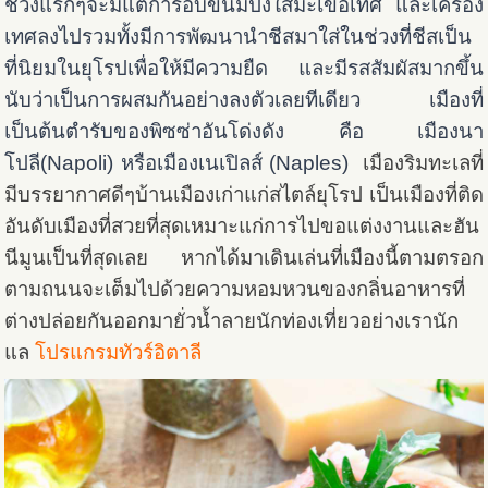
ช่วงแรกๆจะมีแต่การอบขนมปังใส่มะเขือเทศ และเครื่อง
เทศลงไปรวมทั้งมีการพัฒนานำชีสมาใส่ในช่วงที่ชีสเป็น
ที่นิยมในยุโรปเพื่อให้มีความยืด และมีรสสัมผัสมากขึ้น
นับว่าเป็นการผสมกันอย่างลงตัวเลยทีเดียว เมืองที่
เป็นต้นตำรับของพิซซ่าอันโด่งดัง คือ เมืองนา
โปลี(Napoli) หรือเมือง
เนเปิลส์ (Naples)
เมืองริมทะเลที่
มีบรรยากาศดีๆบ้านเมืองเก่าแก่สไตล์ยุโรป เป็นเมืองที่ติด
อันดับเมืองที่สวยที่สุดเหมาะแก่การไปขอแต่งงานและฮัน
นีมูนเป็นที่สุดเลย หากได้มาเดินเล่นที่เมืองนี้ตามตรอก
ตามถนนจะเต็มไปด้วยความหอมหวนของกลิ่นอาหารที่
ต่างปล่อยกันออกมายั่วน้ำลายนักท่องเที่ยวอย่างเรานัก
แล
โปรแกรมทัวร์อิตาลี