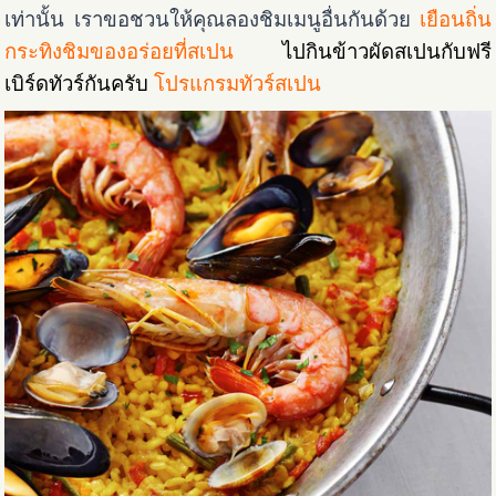
เท่านั้น เราขอชวนให้คุณลองชิมเมนูอื่นกันด้วย
เยือนถิ่น
กระทิงชิมของอร่อยที่สเปน
ไปกินข้าวผัดสเปนกับฟรี
เบิร์ดทัวร์กันครับ
โปรแกรมทัวร์สเปน