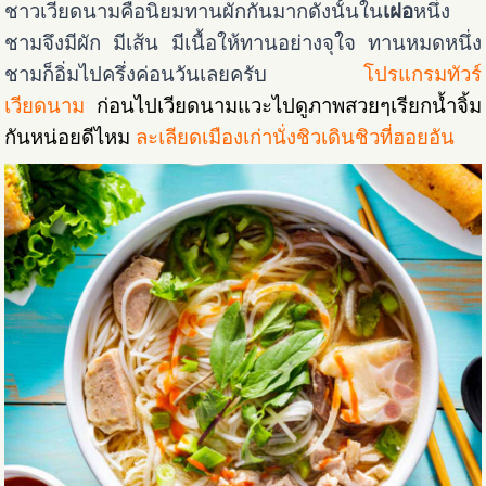
ชาวเวียดนามคือนิยมทานผักกันมากดังนั้นใน
เฝอ
หนึ่ง
ชามจึงมีผัก มีเส้น มีเนื้อให้ทานอย่างจุใจ ทานหมดหนึ่ง
ชามก็อิ่มไปครึ่งค่อนวันเลยครับ
โปรแกรมทัวร์
เวียดนาม
ก่อนไปเวียดนามแวะไปดูภาพสวยๆเรียกน้ำจิ้ม
กันหน่อยดีไหม
ละเลียดเมืองเก่านั่งชิวเดินชิวที่ฮอยอัน