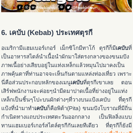
6. เคบับ (Kebab) ประเทศตุรกี
อเมริกามีแฮมเบอร์เกอร์ เม็กซิโกมีทาโก้ ตุรกีก็มี
เคบับ
ที่
เป็นอาหารสไตล์นำเนื้อนำผักมาใส่ตรงกลางของขนมปัง
ภาพเนื้อย่างเสียบอยู่ในแท่งเหล็กแล้วหมุนไปมาคงเป็น
ภาพคุ้นตาที่ท่านอาจจะเห็นกันตามแหล่งท่องเที่ยว เพราะ
นี่คือส่วนประกอบหลักของเมนู
เคบับ
ที่ตุรกีเขาเลย ตอน
เสิร์ฟพนักงานจะค่อยๆนำมีดมาปาดเนื้อที่ย่างอยู่ในแท่ง
เหล็กเป็นชิ้นๆโปะบนผักต่างๆที่วางบนแป้งเคบับ
ที่ตุรกี
แป้งที่นำมาทำ
เคบับ
ก็คือพิต้า(Pita) ขนมปังโบราณที่มีถิ่น
กำเนิดทางแถบประเทศตะวันออกกลาง เป็นฟิลลิ่งแบบ
ทานแฮมเบอร์เกอร์สไตล์ตุรกีกันเลยทีเดียว ที่ตุรกีก็ยังมี