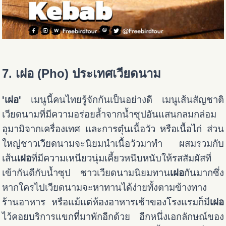
7. เฝอ (Pho) ประเทศเวียดนาม
'เฝอ'
เมนูนี้คนไทยรู้จักกันเป็นอย่างดี เมนูเส้นสัญชาติ
เวียดนามที่มีความอร่อยล้ำจากน้ำซุปอันแสนกลมกล่อม
อุมามิจากเครื่องเทศ และการตุ๋นเนื้อวัว หรือเนื้อไก่ ส่วน
ใหญ่ชาวเวียดนามจะนิยมนำเนื้อวัวมาทำ ผสมรวมกับ
เส้น
เฝอ
ที่มีความเหนียวนุ่มเคี้ยวหนึบหนับให้รสสัมผัสที่
เข้ากันดีกับน้ำซุป ชาวเวียดนามนิยมทาน
เฝอ
กันมากซึ่ง
หากใครไปเวียดนามจะหาทานได้ง่ายทั้งตามข้างทาง
ร้านอาหาร หรือแม้แต่ห้องอาหารเช้าของโรงแรมก็มี
เฝอ
ไว้คอยบริการแขกที่มาพักอีกด้วย อีกหนึ่งเอกลักษณ์ของ