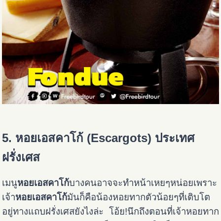
5. หอยเอสคาโก้ (Escargots) ประเทศ
ฝรั่งเศส
เมนู
หอยเอสคาโก้
บางคนอาจจะทำหน้าเหยๆหน่อยเพราะ
เจ้า
หอยเอสคาโก้
มันก็คือน้องหอยทากตัวน้อยๆที่เติบโต
อยู่ทางแถบฝรั่งเศสยังไงล่ะ โอ้ย!นึกถึงตอนที่เจ้าหอยทาก