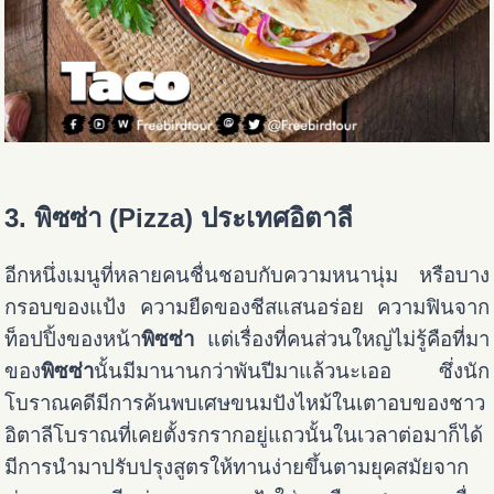
3. พิซซ่า (Pizza) ประเทศอิตาลี
อีกหนึ่งเมนูที่หลายคนชื่นชอบกับความหนานุ่ม หรือบาง
กรอบของแป้ง ความยืดของชีสแสนอร่อย ความฟินจาก
ท็อปปิ้งของหน้า
พิซซ่า
แต่เรื่องที่คนส่วนใหญ่ไม่รู้คือที่มา
ของ
พิซซ่า
นั้นมีมานานกว่าพันปีมาแล้วนะเออ ซึ่งนัก
โบราณคดีมีการค้นพบเศษขนมปังไหม้ในเตาอบของชาว
อิตาลีโบราณที่เคยตั้งรกรากอยู่แถวนั้นในเวลาต่อมาก็ได้
มีการนำมาปรับปรุงสูตรให้ทานง่ายขึ้นตามยุคสมัยจาก