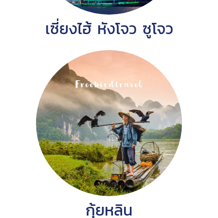
เซี่ยงไฮ้ หังโจว ซูโจว
กุ้ยหลิน