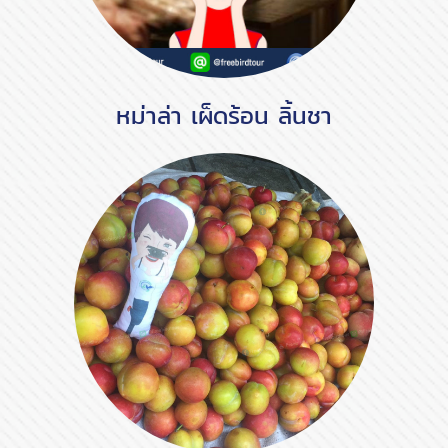
หม่าล่า เผ็ดร้อน ลิ้นชา