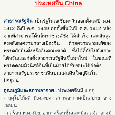
ประเทศจีน China
สาธารณรัฐจีน
เป็นรัฐใน
เอเชียตะวันออก
ตั้งแต่ปี ค.ศ.
1912 ถึงปี ค.ศ. 1949 ก่อตั้งขึ้นในปี ค.ศ. 1912 หลัง
จากที่สามารถโค้นล้ม
ราชวงศ์ชิง
ได้สำเร็จ และสิ้นสุด
ลงหลัง
สงครามกลางเมืองจีน
ด้วยความพ่ายแพ้ของ
พรรคก๊กมินตั๋ง
หรือจีนคณะชาติ ซึ่งได้ลี้ภัยไปยังเกาะ
ไต้หวัน
และ
ก่อตั้งสาธารณรัฐจีนขึ้นมาใหม่
ในขณะที่
พรรคคอมมิวนิสต์จีน
ที่เป็นฝ่ายได้ชัยชนะได้ก่อตั้ง
สาธารณรัฐประชาชนจีน
บนแผ่นดินใหญ่จีนใน
ปัจจุบัน
อุณหภูมิและสภาพอากาศ :
ประเทศจีน
มี 4 ฤดู
- ฤดูใบไม้ผลิ มี.ค.-พ.ค. สภาพอากาศเย็นสบาย อาจ
เจอฝน
- ฤดูร้อน พ.ค.-มิ.ย. อากาศร้อนชื้นและมีแดดจัด อาจมี