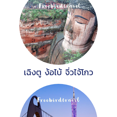
เฉิงตู ง้อไบ้ จิ่วไจ้โกว