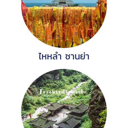
ไหหลำ ซานย่า