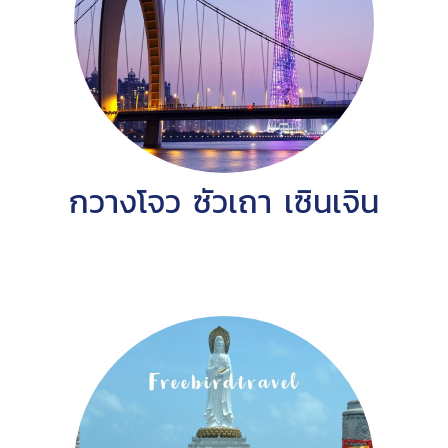
กวางโจว ซัวเถา เซินเจิน