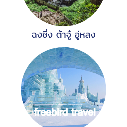
ฉงชิ่ง ต้าจู๋ อู่หลง