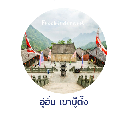
อู่ฮั่น เขาบู๊ตึ๊ง