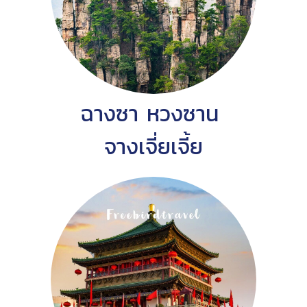
ฉางซา หวงซาน
จางเจี่ยเจี้ย