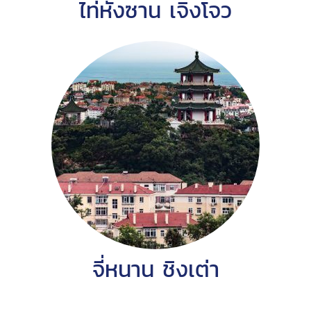
ไท่หังซาน เจิ้งโจว
จี่หนาน ชิงเต่า